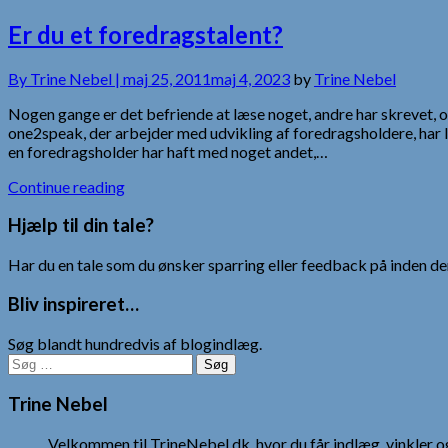
Er du et foredragstalent?
By
Trine Nebel |
maj 25, 2011
maj 4, 2023
by
Trine Nebel
Nogen gange er det befriende at læse noget, andre har skrevet, og
one2speak, der arbejder med udvikling af foredragsholdere, har la
en foredragsholder har haft med noget andet,…
Continue reading
Hjælp til din tale?
Har du en tale som du ønsker sparring eller feedback på inden den
Bliv inspireret…
Søg blandt hundredvis af blogindlæg.
Søg
efter:
Trine Nebel
Velkommen til TrineNebel.dk, hvor du får indlæg, vinkler