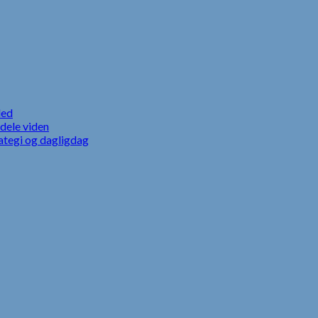
led
dele viden
ategi og dagligdag