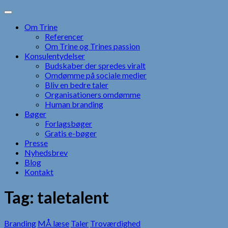
Skip
to
Om Trine
content
Referencer
Om Trine og Trines passion
Konsulentydelser
Budskaber der spredes viralt
Omdømme på sociale medier
Bliv en bedre taler
Organisationers omdømme
Human branding
Bøger
Forlagsbøger
Gratis e-bøger
Presse
Nyhedsbrev
Blog
Kontakt
Tag:
taletalent
Branding
MÅ læse
Taler
Troværdighed