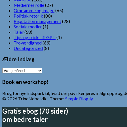
Mediernes rolle
(27)
Omdømme og image
(65)
Politisk retorik
(80)
Reputation management
(28)
Sociale medier
(1)
Taler
(58)
Tips og tricks til GPT
(1)
Troværdighed
(69)
Uncategorized
(8)
Ældre Indlæg
Ældre
Indlæg
Book en workshop!
Brug for nye indspark til, hvad der påvirker jeres målgruppe o
© 2026 TrineNebel.dk
| Theme:
Simple Blogily
Gratis ebog (70 sider)
om bedre taler