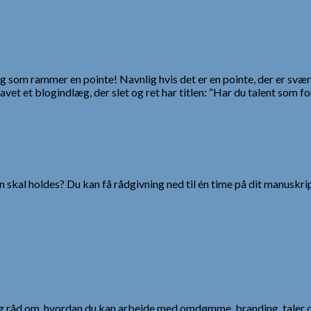
 som rammer en pointe! Navnlig hvis det er en pointe, der er svær a
vet et blogindlæg, der slet og ret har titlen: “Har du talent som fo
 skal holdes? Du kan få rådgivning ned til én time på dit manuskrip
 og råd om, hvordan du kan arbejde med omdømme, branding, taler 