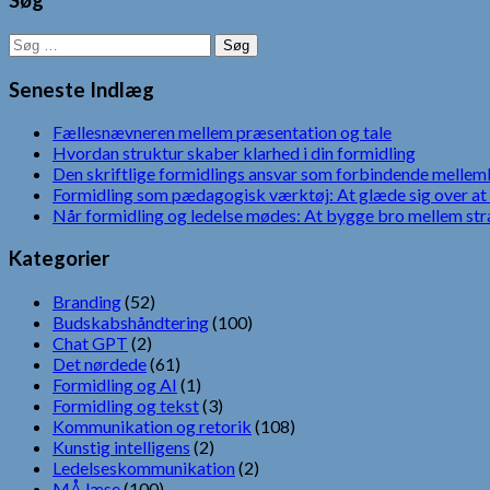
Søg
Søg
efter:
Seneste Indlæg
Fællesnævneren mellem præsentation og tale
Hvordan struktur skaber klarhed i din formidling
Den skriftlige formidlings ansvar som forbindende mellem
Formidling som pædagogisk værktøj: At glæde sig over at 
Når formidling og ledelse mødes: At bygge bro mellem str
Kategorier
Branding
(52)
Budskabshåndtering
(100)
Chat GPT
(2)
Det nørdede
(61)
Formidling og AI
(1)
Formidling og tekst
(3)
Kommunikation og retorik
(108)
Kunstig intelligens
(2)
Ledelseskommunikation
(2)
MÅ læse
(100)