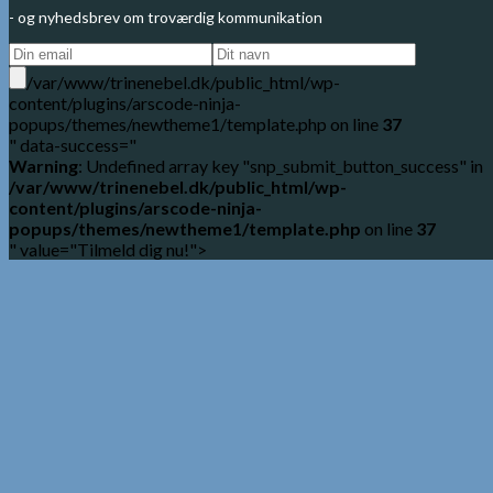
- og nyhedsbrev om troværdig kommunikation
/var/www/trinenebel.dk/public_html/wp-
content/plugins/arscode-ninja-
popups/themes/newtheme1/template.php on line
37
" data-success="
Warning
: Undefined array key "snp_submit_button_success" in
/var/www/trinenebel.dk/public_html/wp-
content/plugins/arscode-ninja-
popups/themes/newtheme1/template.php
on line
37
" value="Tilmeld dig nu!">