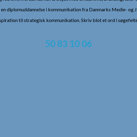
), en diplomuddannelse i kommunikation fra Danmarks Medie- og Jo
spiration til strategisk kommunikation. Skriv blot et ord i søgefelt
50 83 10 06