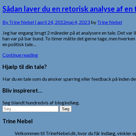
Sådan laver du en retorisk analyse af en 
By
Trine Nebel |
april 24, 2012
maj 4, 2023
by
Trine Nebel
Jeg har engang brugt 2 måneder på at analysere en tale. Det var 
han var på bar bund. To timer måtte det gerne tage, men hverken t
en politisk tale…
Continue reading
Hjælp til din tale?
Har du en tale som du ønsker sparring eller feedback på inden den
Bliv inspireret…
Søg blandt hundredvis af blogindlæg.
Søg
efter:
Trine Nebel
Velkommen til TrineNebel.dk, hvor du får indlæg, vinkler