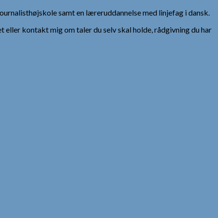
urnalisthøjskole samt en læreruddannelse med linjefag i dansk.
et eller kontakt mig om taler du selv skal holde, rådgivning du har