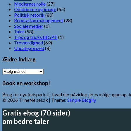
Mediernes rolle
(27)
Omdømme og image
(65)
Politisk retorik
(80)
Reputation management
(28)
Sociale medier
(1)
Taler
(58)
Tips og tricks til GPT
(1)
Troværdighed
(69)
Uncategorized
(8)
Ældre Indlæg
Ældre
Indlæg
Book en workshop!
Brug for nye indspark til, hvad der påvirker jeres målgruppe o
© 2026 TrineNebel.dk
| Theme:
Simple Blogily
Gratis ebog (70 sider)
om bedre taler