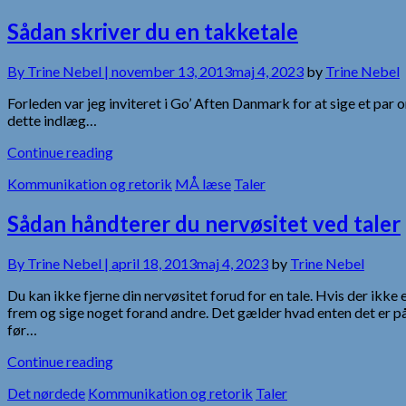
Sådan skriver du en takketale
By
Trine Nebel |
november 13, 2013
maj 4, 2023
by
Trine Nebel
Forleden var jeg inviteret i Go’ Aften Danmark for at sige et par 
dette indlæg…
Continue reading
Kommunikation og retorik
MÅ læse
Taler
Sådan håndterer du nervøsitet ved taler
By
Trine Nebel |
april 18, 2013
maj 4, 2023
by
Trine Nebel
Du kan ikke fjerne din nervøsitet forud for en tale. Hvis der ikke e
frem og sige noget forand andre. Det gælder hvad enten det er på
før…
Continue reading
Det nørdede
Kommunikation og retorik
Taler