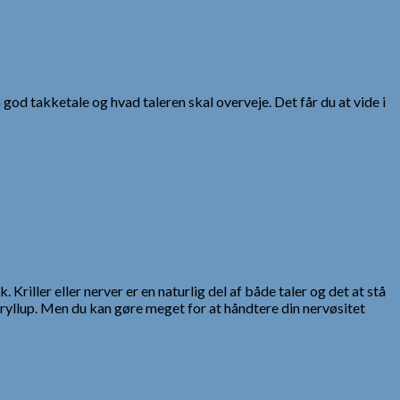
 god takketale og hvad taleren skal overveje. Det får du at vide i
 Kriller eller nerver er en naturlig del af både taler og det at stå
bryllup. Men du kan gøre meget for at håndtere din nervøsitet