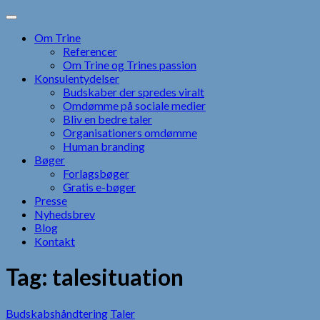
Skip
to
Om Trine
content
Referencer
Om Trine og Trines passion
Konsulentydelser
Budskaber der spredes viralt
Omdømme på sociale medier
Bliv en bedre taler
Organisationers omdømme
Human branding
Bøger
Forlagsbøger
Gratis e-bøger
Presse
Nyhedsbrev
Blog
Kontakt
Tag:
talesituation
Budskabshåndtering
Taler