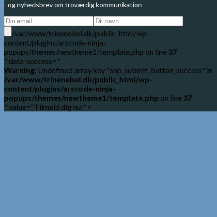
- og nyhedsbrev om troværdig kommunikation
/var/www/trinenebel.dk/public_html/wp-
content/plugins/arscode-ninja-
popups/themes/newtheme1/template.php on line
37
" data-success="
Warning
: Undefined array key "snp_submit_button_success" in
/var/www/trinenebel.dk/public_html/wp-
content/plugins/arscode-ninja-
popups/themes/newtheme1/template.php
on line
37
" value="Tilmeld dig nu!">