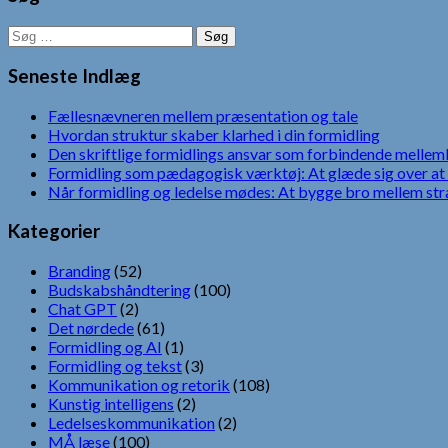
Søg
efter:
Seneste Indlæg
Fællesnævneren mellem præsentation og tale
Hvordan struktur skaber klarhed i din formidling
Den skriftlige formidlings ansvar som forbindende mellem
Formidling som pædagogisk værktøj: At glæde sig over at 
Når formidling og ledelse mødes: At bygge bro mellem str
Kategorier
Branding
(52)
Budskabshåndtering
(100)
Chat GPT
(2)
Det nørdede
(61)
Formidling og AI
(1)
Formidling og tekst
(3)
Kommunikation og retorik
(108)
Kunstig intelligens
(2)
Ledelseskommunikation
(2)
MÅ læse
(100)