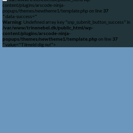
content/plugins/arscode-ninja-
popups/themes/newtheme1/template.php on line
37
" data-success="
Warning
: Undefined array key "snp_submit_button_success" in
/var/www/trinenebel.dk/public_html/wp-
content/plugins/arscode-ninja-
popups/themes/newtheme1/template.php
on line
37
" value="Tilmeld dig nu!">