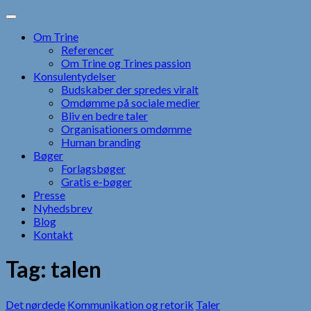
Skip
to
Om Trine
content
Referencer
Om Trine og Trines passion
Konsulentydelser
Budskaber der spredes viralt
Omdømme på sociale medier
Bliv en bedre taler
Organisationers omdømme
Human branding
Bøger
Forlagsbøger
Gratis e-bøger
Presse
Nyhedsbrev
Blog
Kontakt
Tag:
talen
Det nørdede
Kommunikation og retorik
Taler