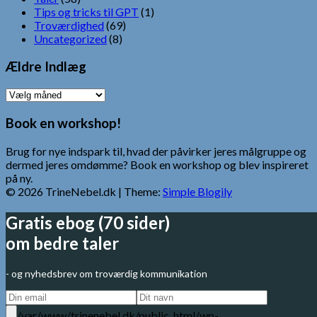
Tips og tricks til GPT
(1)
Troværdighed
(69)
Uncategorized
(8)
Ældre Indlæg
Ældre
Indlæg
Book en workshop!
Brug for nye indspark til, hvad der påvirker jeres målgruppe og
dermed jeres omdømme? Book en workshop og blev inspireret
på ny.
© 2026 TrineNebel.dk
| Theme:
Simple Blogily
Gratis ebog (70 sider)
om bedre taler
- og nyhedsbrev om troværdig kommunikation
/var/www/trinenebel.dk/public_html/wp-