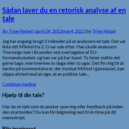
Sådan laver du en retorisk analyse af en
tale
By
Trine Nebel |
april 24, 2012
maj 4, 2023
by
Trine Nebel
Jeg har engang brugt 2 måneder på at analysere en tale. Det var
ikke dét Mikkel fra 2. G var ude efter. Han skulle analysere
Thornings tale i Bruxelles ved overtagelse af EU-
formandsskabet, og han var på bar bund. To timer måtte det
gerne tage, men hverken to dage eller to uger. Det fik mig til at
tænke på kommentatorer, der modsat Mikkel i gymnasiet, kan
slippe afsted med at sige, at en politisk tale…
Continue reading
Hjælp til din tale?
Har du en tale som du ønsker sparring eller feedback på inden
den skal holdes? Du kan få rådgivning ned til én time på dit
manuskript.
Bliv inspireret…