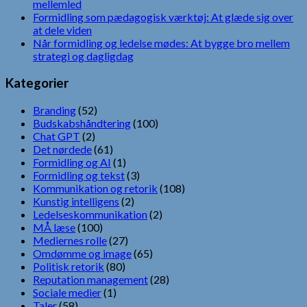
mellemled
Formidling som pædagogisk værktøj: At glæde sig over
at dele viden
Når formidling og ledelse mødes: At bygge bro mellem
strategi og dagligdag
Kategorier
Branding
(52)
Budskabshåndtering
(100)
Chat GPT
(2)
Det nørdede
(61)
Formidling og AI
(1)
Formidling og tekst
(3)
Kommunikation og retorik
(108)
Kunstig intelligens
(2)
Ledelseskommunikation
(2)
MÅ læse
(100)
Mediernes rolle
(27)
Omdømme og image
(65)
Politisk retorik
(80)
Reputation management
(28)
Sociale medier
(1)
Taler
(58)