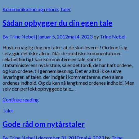
Kommunikation og retorik
Taler
Sådan opbygger du din egen tale
By
Trine Nebel |
januar 5, 2012
maj 4, 2023
by
Trine Nebel
Husk en vigtig ting om taler: at de skal leveres! Ordene i sig
selv, gør det ikke alene. Når de politiske kommentatorer
relativt hurtigt kan kommentere en tale, som fx
statsministerens nytårstale, så er det fordi, de har haft ordene,
og kun ordene, til gennemlæsning. Det er altså ikke selve
leveringen af talen, der indgår i kommentarene, men alene
ordenes indhold. Og du kan nå langt med ordenes indhold. Men
selv den perfekt opbyggede tale,…
Continue reading
Taler
Gode råd om nytårstaler
By
Trine Nebel |
december 31, 2010
maj 4, 2023
by
Trine