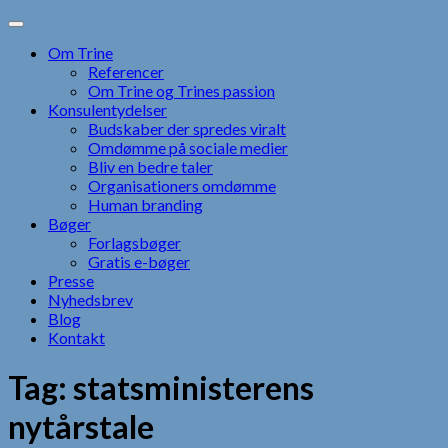
Skip
to
Om Trine
content
Referencer
Om Trine og Trines passion
Konsulentydelser
Budskaber der spredes viralt
Omdømme på sociale medier
Bliv en bedre taler
Organisationers omdømme
Human branding
Bøger
Forlagsbøger
Gratis e-bøger
Presse
Nyhedsbrev
Blog
Kontakt
Tag:
statsministerens
nytårstale