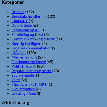
Kategorier
Branding
(52)
Budskabshåndtering
(100)
Chat GPT
(2)
Det nørdede
(61)
Formidling og AI
(1)
Formidling og tekst
(3)
Kommunikation og retorik
(108)
Kunstig intelligens
(2)
Ledelseskommunikation
(2)
MÅ læse
(100)
Mediernes rolle
(27)
Omdømme og image
(65)
Politisk retorik
(80)
Reputation management
(28)
Sociale medier
(1)
Taler
(58)
Tips og tricks til GPT
(1)
Troværdighed
(69)
Uncategorized
(8)
Ældre Indlæg