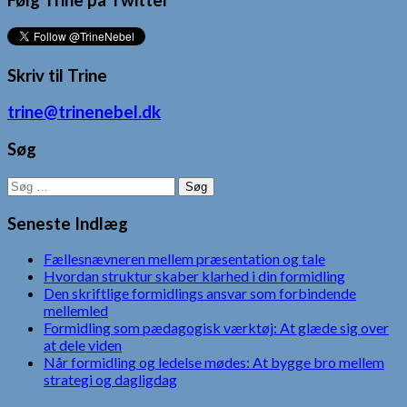
Følg Trine på Twitter
Skriv til Trine
trine@trinenebel.dk
Søg
Søg
efter:
Seneste Indlæg
Fællesnævneren mellem præsentation og tale
Hvordan struktur skaber klarhed i din formidling
Den skriftlige formidlings ansvar som forbindende
mellemled
Formidling som pædagogisk værktøj: At glæde sig over
at dele viden
Når formidling og ledelse mødes: At bygge bro mellem
strategi og dagligdag