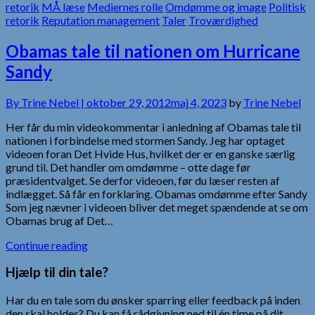
retorik
MÅ læse
Mediernes rolle
Omdømme og image
Politisk
retorik
Reputation management
Taler
Troværdighed
Obamas tale til nationen om Hurricane
Sandy
By
Trine Nebel |
oktober 29, 2012
maj 4, 2023
by
Trine Nebel
Her får du min videokommentar i anledning af Obamas tale til
nationen i forbindelse med stormen Sandy. Jeg har optaget
videoen foran Det Hvide Hus, hvilket der er en ganske særlig
grund til. Det handler om omdømme – otte dage før
præsidentvalget. Se derfor videoen, før du læser resten af
indlægget. Så får en forklaring. Obamas omdømme efter Sandy
Som jeg nævner i videoen bliver det meget spændende at se om
Obamas brug af Det…
Continue reading
Hjælp til din tale?
Har du en tale som du ønsker sparring eller feedback på inden
den skal holdes? Du kan få rådgivning ned til én time på dit