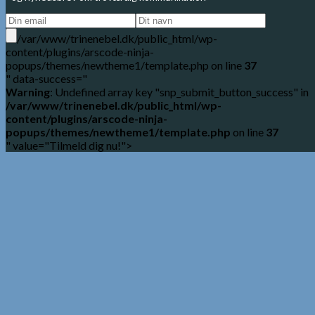
/var/www/trinenebel.dk/public_html/wp-
content/plugins/arscode-ninja-
popups/themes/newtheme1/template.php on line
37
" data-success="
Warning
: Undefined array key "snp_submit_button_success" in
/var/www/trinenebel.dk/public_html/wp-
content/plugins/arscode-ninja-
popups/themes/newtheme1/template.php
on line
37
" value="Tilmeld dig nu!">