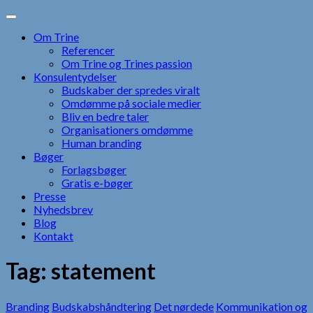
Skip
to
Om Trine
content
Referencer
Om Trine og Trines passion
Konsulentydelser
Budskaber der spredes viralt
Omdømme på sociale medier
Bliv en bedre taler
Organisationers omdømme
Human branding
Bøger
Forlagsbøger
Gratis e-bøger
Presse
Nyhedsbrev
Blog
Kontakt
Tag:
statement
Branding
Budskabshåndtering
Det nørdede
Kommunikation og