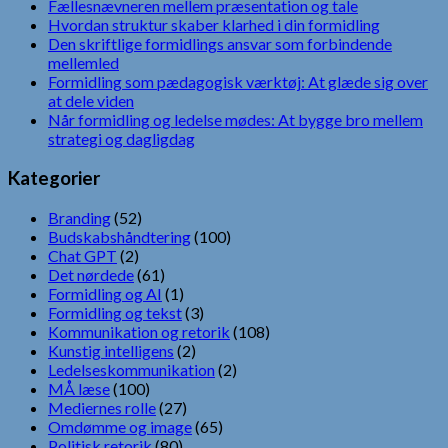
Fællesnævneren mellem præsentation og tale
Hvordan struktur skaber klarhed i din formidling
Den skriftlige formidlings ansvar som forbindende
mellemled
Formidling som pædagogisk værktøj: At glæde sig over
at dele viden
Når formidling og ledelse mødes: At bygge bro mellem
strategi og dagligdag
Kategorier
Branding
(52)
Budskabshåndtering
(100)
Chat GPT
(2)
Det nørdede
(61)
Formidling og AI
(1)
Formidling og tekst
(3)
Kommunikation og retorik
(108)
Kunstig intelligens
(2)
Ledelseskommunikation
(2)
MÅ læse
(100)
Mediernes rolle
(27)
Omdømme og image
(65)
Politisk retorik
(80)