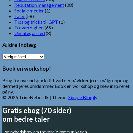
Reputation management
(28)
Sociale medier
(1)
Taler
(58)
Tips og tricks til GPT
(1)
Troværdighed
(69)
Uncategorized
(8)
Ældre Indlæg
Ældre
Indlæg
Book en workshop!
Brug for nye indspark til, hvad der påvirker jeres målgruppe og
dermed jeres omdømme? Book en workshop og blev inspireret
på ny.
© 2026 TrineNebel.dk
| Theme:
Simple Blogily
Gratis ebog (70 sider)
om bedre taler
- og nyhedsbrev om troværdig kommunikation