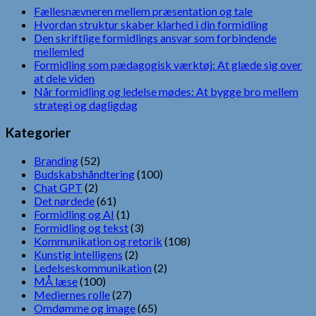
Fællesnævneren mellem præsentation og tale
Hvordan struktur skaber klarhed i din formidling
Den skriftlige formidlings ansvar som forbindende
mellemled
Formidling som pædagogisk værktøj: At glæde sig over
at dele viden
Når formidling og ledelse mødes: At bygge bro mellem
strategi og dagligdag
Kategorier
Branding
(52)
Budskabshåndtering
(100)
Chat GPT
(2)
Det nørdede
(61)
Formidling og AI
(1)
Formidling og tekst
(3)
Kommunikation og retorik
(108)
Kunstig intelligens
(2)
Ledelseskommunikation
(2)
MÅ læse
(100)
Mediernes rolle
(27)
Omdømme og image
(65)