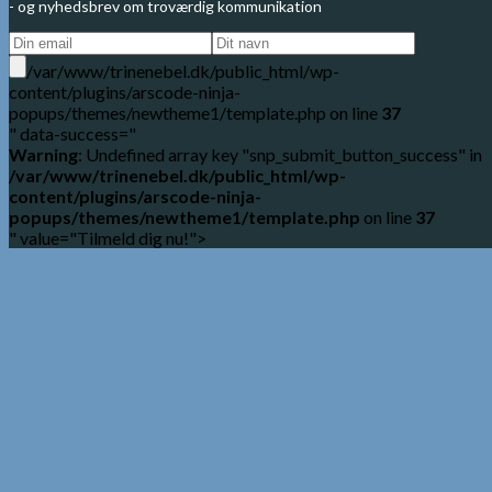
- og nyhedsbrev om troværdig kommunikation
/var/www/trinenebel.dk/public_html/wp-
content/plugins/arscode-ninja-
popups/themes/newtheme1/template.php on line
37
" data-success="
Warning
: Undefined array key "snp_submit_button_success" in
/var/www/trinenebel.dk/public_html/wp-
content/plugins/arscode-ninja-
popups/themes/newtheme1/template.php
on line
37
" value="Tilmeld dig nu!">