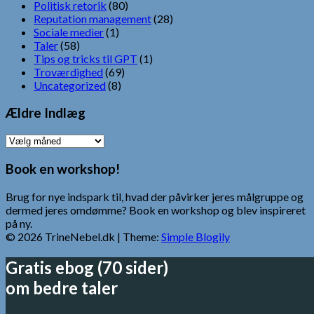
Politisk retorik
(80)
Reputation management
(28)
Sociale medier
(1)
Taler
(58)
Tips og tricks til GPT
(1)
Troværdighed
(69)
Uncategorized
(8)
Ældre Indlæg
Ældre
Indlæg
Book en workshop!
Brug for nye indspark til, hvad der påvirker jeres målgruppe og
dermed jeres omdømme? Book en workshop og blev inspireret
på ny.
© 2026 TrineNebel.dk
| Theme:
Simple Blogily
Gratis ebog (70 sider)
om bedre taler