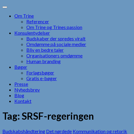
Skip
to
Om Trine
content
Referencer
Om Trine og Trines passion
Konsulentydelser
Budskaber der spredes viralt
Omdømme på sociale medier
Bliv en bedre taler
Organisationers omdømme
Human branding
Bøger
Forlagsbøger
Gratis e-bøger
Presse
Nyhedsbrev
Blog
Kontakt
Tag:
SRSF-regeringen
Budskabshåndtering
Det nørdede
Kommunikation og retorik