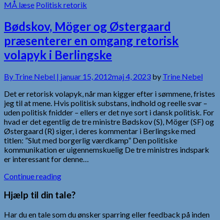
MÅ læse
Politisk retorik
Bødskov, Möger og Østergaard
præsenterer en omgang retorisk
volapyk i Berlingske
By
Trine Nebel |
januar 15, 2012
maj 4, 2023
by
Trine Nebel
Det er retorisk volapyk, når man kigger efter i sømmene, fristes
jeg til at mene. Hvis politisk substans, indhold og reelle svar –
uden politisk fnidder – ellers er det nye sort i dansk politisk. For
hvad er det egentlig de tre ministre Bødskov (S), Möger (SF) og
Østergaard (R) siger, i deres kommentar i Berlingske med
titlen: ”Slut med borgerlig værdkamp” Den politiske
kommunikation er uigennemskuelig De tre ministres indspark
er interessant for denne…
Continue reading
Hjælp til din tale?
Har du en tale som du ønsker sparring eller feedback på inden