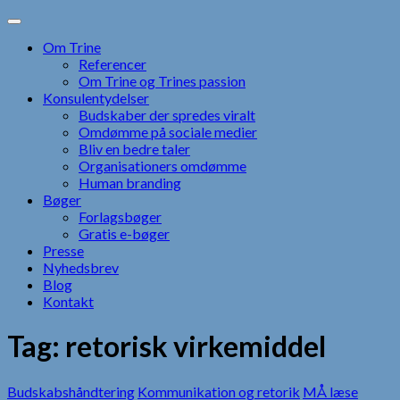
Skip
to
Om Trine
content
Referencer
Om Trine og Trines passion
Konsulentydelser
Budskaber der spredes viralt
Omdømme på sociale medier
Bliv en bedre taler
Organisationers omdømme
Human branding
Bøger
Forlagsbøger
Gratis e-bøger
Presse
Nyhedsbrev
Blog
Kontakt
Tag:
retorisk virkemiddel
Budskabshåndtering
Kommunikation og retorik
MÅ læse