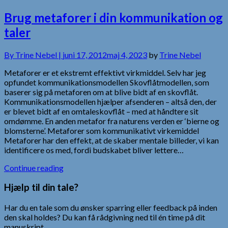
Brug metaforer i din kommunikation og
taler
By
Trine Nebel |
juni 17, 2012
maj 4, 2023
by
Trine Nebel
Metaforer er et ekstremt effektivt virkmiddel. Selv har jeg
opfundet kommunikationsmodellen Skovflåtmodellen, som
baserer sig på metaforen om at blive bidt af en skovflåt.
Kommunikationsmodellen hjælper afsenderen – altså den, der
er blevet bidt af en omtaleskovflåt – med at håndtere sit
omdømme. En anden metafor fra naturens verden er ‘bierne og
blomsterne’. Metaforer som kommunikativt virkemiddel
Metaforer har den effekt, at de skaber mentale billeder, vi kan
identificere os med, fordi budskabet bliver lettere…
Continue reading
Hjælp til din tale?
Har du en tale som du ønsker sparring eller feedback på inden
den skal holdes? Du kan få rådgivning ned til én time på dit
manuskript.