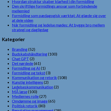
Hvordan struktur skaber klarhed i din formidling
Den skriftlige formidlings ansvar som forbindende
mellemled
Formidling som pædagogisk værktøj: At glæde sig over
at dele viden
Når formidling og ledelse mødes: At bygge bro mellem
strategi og dagligdag
Kategorier
Branding
(52)
Budskabshåndtering
(100)
Chat GPT
(2)
Det nørdede
(61)
Formidling og AI
(1)
Formidling og tekst
(3)
Kommunikation og retorik
(108)
Kunstig intelligens
(2)
Ledelseskommunikation
(2)
MÅ læse
(100)
Mediernes rolle
(27)
Omdømme og image
(65)
Politisk retorik
(80)
Reputation management
(28)