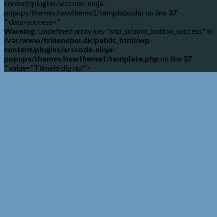
content/plugins/arscode-ninja-
popups/themes/newtheme1/template.php on line
37
" data-success="
Warning
: Undefined array key "snp_submit_button_success" in
/var/www/trinenebel.dk/public_html/wp-
content/plugins/arscode-ninja-
popups/themes/newtheme1/template.php
on line
37
" value="Tilmeld dig nu!">