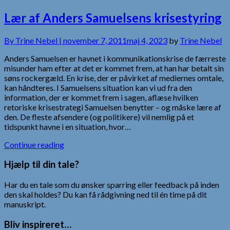
Lær af Anders Samuelsens krisestyring
By
Trine Nebel |
november 7, 2011
maj 4, 2023
by
Trine Nebel
Anders Samuelsen er havnet i kommunikationskrise de færreste
misunder ham efter at det er kommet frem, at han har betalt sin
søns rockergæld. En krise, der er påvirket af mediernes omtale,
kan håndteres. I Samuelsens situation kan vi ud fra den
information, der er kommet frem i sagen, aflæse hvilken
retoriske krisestrategi Samuelsen benytter – og måske lære af
den. De fleste afsendere (og politikere) vil nemlig på et
tidspunkt havne i en situation, hvor…
Continue reading
Hjælp til din tale?
Har du en tale som du ønsker sparring eller feedback på inden
den skal holdes? Du kan få rådgivning ned til én time på dit
manuskript.
Bliv inspireret…