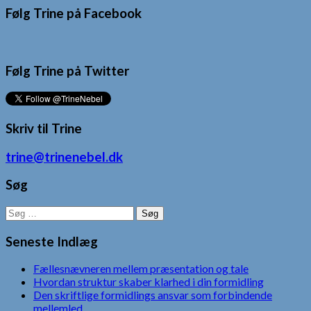
Følg Trine på Facebook
Følg Trine på Twitter
Skriv til Trine
trine@trinenebel.dk
Søg
Søg
efter:
Seneste Indlæg
Fællesnævneren mellem præsentation og tale
Hvordan struktur skaber klarhed i din formidling
Den skriftlige formidlings ansvar som forbindende
mellemled