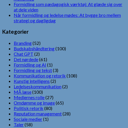
Formidling som pædagogisk værktøj: At glæde sig over
at dele viden
Når formidling og ledelse mødes: At bygge bro mellem
strategi og dagligdag
Kategorier
Branding
(52)
Budskabshåndtering
(100)
Chat GPT
(2)
Det nørdede
(61)
Formidling og AI
(1)
Formidling og tekst
(3)
Kommunikation og retorik
(108)
Kunstig intelligens
(2)
Ledelseskommunikation
(2)
MÅ læse
(100)
Mediernes rolle
(27)
Omdømme og image
(65)
Politisk retorik
(80)
Reputation management
(28)
Sociale medier
(1)
Taler
(58)