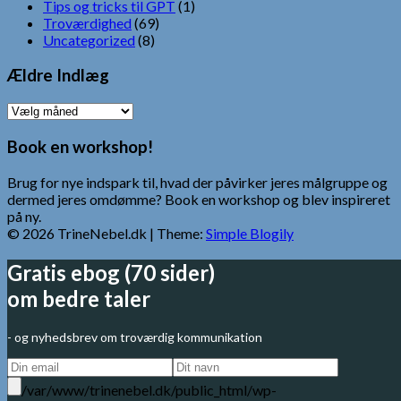
Tips og tricks til GPT
(1)
Troværdighed
(69)
Uncategorized
(8)
Ældre Indlæg
Ældre
Indlæg
Book en workshop!
Brug for nye indspark til, hvad der påvirker jeres målgruppe og
dermed jeres omdømme? Book en workshop og blev inspireret
på ny.
© 2026 TrineNebel.dk
| Theme:
Simple Blogily
Gratis ebog (70 sider)
om bedre taler
- og nyhedsbrev om troværdig kommunikation
/var/www/trinenebel.dk/public_html/wp-