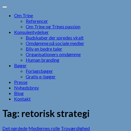
Skip
to
Om Trine
content
Referencer
Om Trine og Trines passion
Konsulentydelser
Budskaber der spredes viralt
Omdømme på sociale medier
Bliv en bedre taler
Organisationers omdømme
Human branding
Bøger
Forlagsbøger
Gratis e-bøger
Presse
Nyhedsbrev
Blog
Kontakt
Tag:
retorisk strategi
Det nørdede
Mediernes rolle
Troværdighed