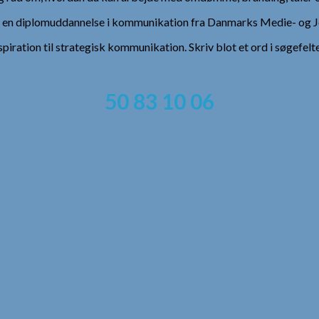
), en diplomuddannelse i kommunikation fra Danmarks Medie- og Jo
spiration til strategisk kommunikation. Skriv blot et ord i søgefelt
50 83 10 06