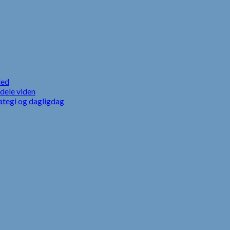
led
dele viden
ategi og dagligdag