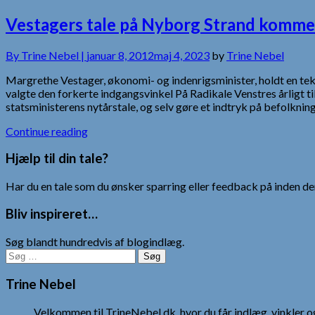
Vestagers tale på Nyborg Strand kommer i
By
Trine Nebel |
januar 8, 2012
maj 4, 2023
by
Trine Nebel
Margrethe Vestager, økonomi- og indenrigsminister, holdt en tekno
valgte den forkerte indgangsvinkel På Radikale Venstres årligt 
statsministerens nytårstale, og selv gøre et indtryk på befolkn
Continue reading
Hjælp til din tale?
Har du en tale som du ønsker sparring eller feedback på inden den
Bliv inspireret…
Søg blandt hundredvis af blogindlæg.
Søg
efter:
Trine Nebel
Velkommen til TrineNebel.dk, hvor du får indlæg, vinkler