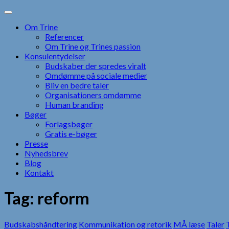
Skip
to
Om Trine
content
Referencer
Om Trine og Trines passion
Konsulentydelser
Budskaber der spredes viralt
Omdømme på sociale medier
Bliv en bedre taler
Organisationers omdømme
Human branding
Bøger
Forlagsbøger
Gratis e-bøger
Presse
Nyhedsbrev
Blog
Kontakt
Tag:
reform
Budskabshåndtering
Kommunikation og retorik
MÅ læse
Taler