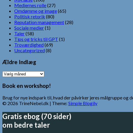
Mediernes rolle
(27)
Omdømme og image
(65)
Politisk retorik
(80)
Reputation management
(28)
Sociale medier
(1)
Taler
(58)
Tips og tricks til GPT
(1)
Troværdighed
(69)
Uncategorized
(8)
Ældre Indlæg
Ældre
Indlæg
Book en workshop!
Brug for nye indspark til, hvad der påvirker jeres målgruppe o
© 2026 TrineNebel.dk
| Theme:
Simple Blogily
Gratis ebog (70 sider)
om bedre taler