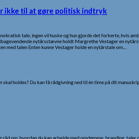
kke til at gøre politisk indtryk
kratisk tale, ingen vil huske og hun gjorde det forkerte, hvis ambi
tilbagevendende nytårsstævne holdt Margrethe Vestager en nytårsta
ingen med talen Enten kunne Vestager holde en nytårstale om…
 skal holdes? Du kan få rådgivning ned til én time på dit manuskrip
 og råd om, hvordan du kan arbejde med omdømme, branding, taler 