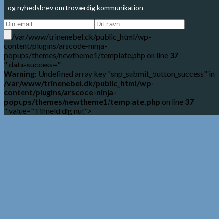
- og nyhedsbrev om troværdig kommunikation
/var/www/trinenebel.dk/public_html/wp-
content/plugins/arscode-ninja-
popups/themes/newtheme1/template.php on line
37
" data-success="
Warning
: Undefined array key "snp_submit_button_success" in
/var/www/trinenebel.dk/public_html/wp-
content/plugins/arscode-ninja-
popups/themes/newtheme1/template.php
on line
37
" value="Tilmeld dig nu!">