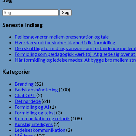
Søg
Søg
efter:
Seneste Indlæg
Fællesnævneren mellem præsentation og tale
Hvordan struktur skaber klarhed i din formidling
Den skriftlige formidlings ansvar som forbindende mellem
Formidling som pædagogisk værktøj: At glæde sig over at 
Når formidling og ledelse mødes: At bygge bro mellem str
Kategorier
Branding
(52)
Budskabshåndtering
(100)
Chat GPT
(2)
Det nørdede
(61)
Formidling og AI
(1)
Formidling og tekst
(3)
Kommunikation og retorik
(108)
Kunstig intelligens
(2)
Ledelseskommunikation
(2)
MÅ læse
(100)