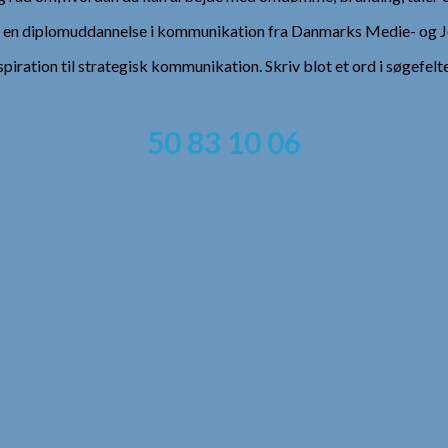
), en diplomuddannelse i kommunikation fra Danmarks Medie- og Jo
spiration til strategisk kommunikation. Skriv blot et ord i søgefelt
50 83 10 06