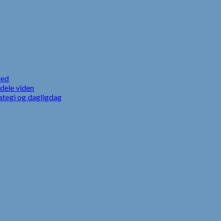
led
dele viden
ategi og dagligdag