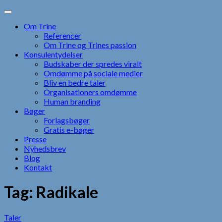
Skip
to
Om Trine
content
Referencer
Om Trine og Trines passion
Konsulentydelser
Budskaber der spredes viralt
Omdømme på sociale medier
Bliv en bedre taler
Organisationers omdømme
Human branding
Bøger
Forlagsbøger
Gratis e-bøger
Presse
Nyhedsbrev
Blog
Kontakt
Tag:
Radikale
Taler