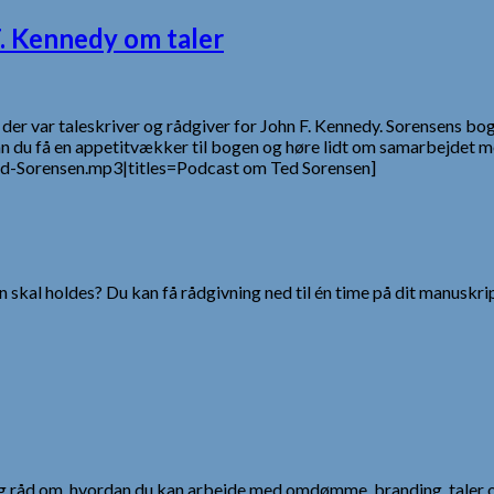
. Kennedy om taler
 der var taleskriver og rådgiver for John F. Kennedy. Sorensens
an du få en appetitvækker til bogen og høre lidt om samarbejdet m
ed-Sorensen.mp3|titles=Podcast om Ted Sorensen]
 skal holdes? Du kan få rådgivning ned til én time på dit manuskrip
 og råd om, hvordan du kan arbejde med omdømme, branding, taler 