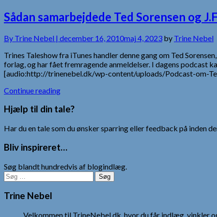
Sådan samarbejdede Ted Sorensen og J.F
By
Trine Nebel |
december 16, 2010
maj 4, 2023
by
Trine Nebel
Trines Taleshow fra iTunes handler denne gang om Ted Sorensen,
forlag, og har fået fremragende anmeldelser. I dagens podcast k
[audio:http://trinenebel.dk/wp-content/uploads/Podcast-om-T
Continue reading
Hjælp til din tale?
Har du en tale som du ønsker sparring eller feedback på inden den
Bliv inspireret…
Søg blandt hundredvis af blogindlæg.
Søg
efter:
Trine Nebel
Velkommen til TrineNebel.dk, hvor du får indlæg, vinkler