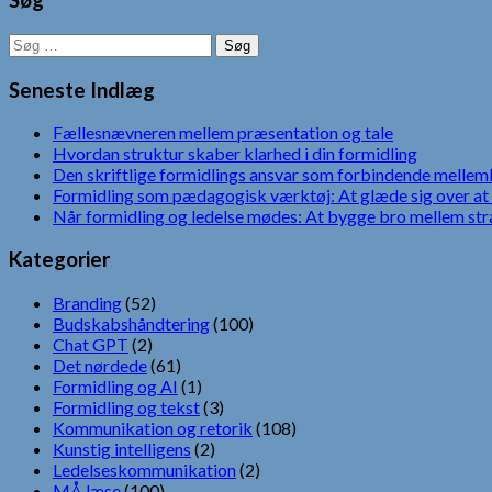
Søg
Søg
efter:
Seneste Indlæg
Fællesnævneren mellem præsentation og tale
Hvordan struktur skaber klarhed i din formidling
Den skriftlige formidlings ansvar som forbindende mellem
Formidling som pædagogisk værktøj: At glæde sig over at 
Når formidling og ledelse mødes: At bygge bro mellem str
Kategorier
Branding
(52)
Budskabshåndtering
(100)
Chat GPT
(2)
Det nørdede
(61)
Formidling og AI
(1)
Formidling og tekst
(3)
Kommunikation og retorik
(108)
Kunstig intelligens
(2)
Ledelseskommunikation
(2)
MÅ læse
(100)