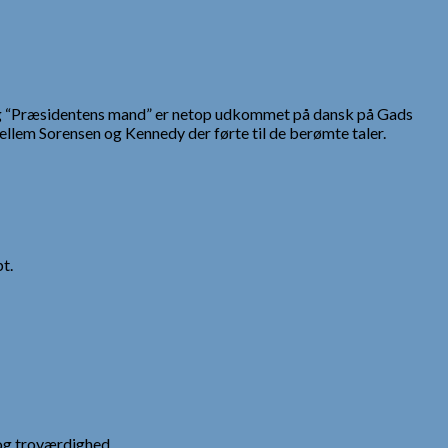
 bog “Præsidentens mand” er netop udkommet på dansk på Gads
ellem Sorensen og Kennedy der førte til de berømte taler.
t.
og troværdighed.