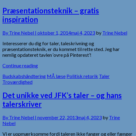
Præsentationsteknik – gratis
inspiration
By
Trine Nebel |
oktober 1, 2014
maj 4, 2023
by
Trine Nebel
Interesserer du dig for taler, taleskrivning og
præsentationsteknik, er du kommet til rette sted. Jeg har
nemlig opdateret tavlen ‘ovre på Pinterest’!
Continue reading
Budskabshåndtering
MÅ læse
Politisk retorik
Taler
Troværdighed
Det unikke ved JFK’s taler – og hans
talerskriver
By
Trine Nebel |
november 22, 2013
maj 4, 2023
by
Trine
Nebel
Vi er uopmærksomme fordi taleren ikke fanger og eller fænger