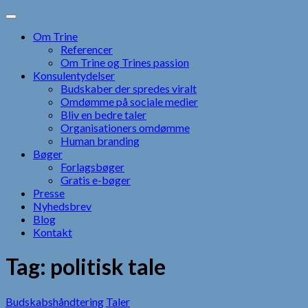
Skip
to
Om Trine
content
Referencer
Om Trine og Trines passion
Konsulentydelser
Budskaber der spredes viralt
Omdømme på sociale medier
Bliv en bedre taler
Organisationers omdømme
Human branding
Bøger
Forlagsbøger
Gratis e-bøger
Presse
Nyhedsbrev
Blog
Kontakt
Tag:
politisk tale
Budskabshåndtering
Taler