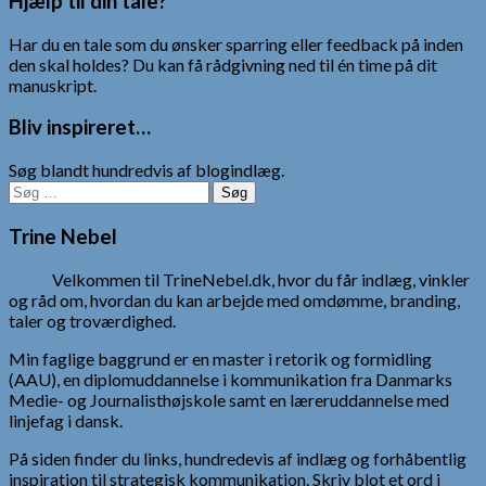
Hjælp til din tale?
Har du en tale som du ønsker sparring eller feedback på inden
den skal holdes? Du kan få rådgivning ned til én time på dit
manuskript.
Bliv inspireret…
Søg blandt hundredvis af blogindlæg.
Søg
efter:
Trine Nebel
Velkommen til TrineNebel.dk, hvor du får indlæg, vinkler
og råd om, hvordan du kan arbejde med omdømme, branding,
taler og troværdighed.
Min faglige baggrund er en master i retorik og formidling
(AAU), en diplomuddannelse i kommunikation fra Danmarks
Medie- og Journalisthøjskole samt en læreruddannelse med
linjefag i dansk.
På siden finder du links, hundredevis af indlæg og forhåbentlig
inspiration til strategisk kommunikation. Skriv blot et ord i