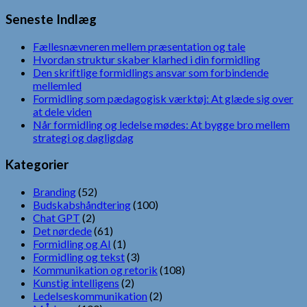
efter:
Seneste Indlæg
Fællesnævneren mellem præsentation og tale
Hvordan struktur skaber klarhed i din formidling
Den skriftlige formidlings ansvar som forbindende
mellemled
Formidling som pædagogisk værktøj: At glæde sig over
at dele viden
Når formidling og ledelse mødes: At bygge bro mellem
strategi og dagligdag
Kategorier
Branding
(52)
Budskabshåndtering
(100)
Chat GPT
(2)
Det nørdede
(61)
Formidling og AI
(1)
Formidling og tekst
(3)
Kommunikation og retorik
(108)
Kunstig intelligens
(2)
Ledelseskommunikation
(2)