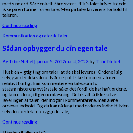
med sine ord. Såre enkelt. Såre svært. JFK’s taleskriver troede
ikke på en formel for en tale. Men på taleskriverens forhold til
taleren.
Continue reading
Kommunikation og retorik
Taler
Sådan opbygger du din egen tale
By
Trine Nebel |
januar 5, 2012
maj 4, 2023
by
Trine Nebel
Husk en vigtig ting om taler: at de skal leveres! Ordene i sig
selv, gør det ikke alene. Når de politiske kommentatorer
relativt hurtigt kan kommentere en tale, som fx
statsministerens nytårstale, så er det fordi, de har haft ordene,
og kun ordene, til gennemlæsning. Det er altså ikke selve
leveringen af talen, der indgår i kommentarene, men alene
ordenes indhold. Og du kan nå langt med ordenes indhold. Men
selv den perfekt opbyggede tale,…
Continue reading