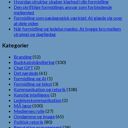
Hvordan struktur skaber klarhed i din formidling
Den skriftlige formidlings ansvar som forbindende
mellemled
Formidling som pædagogisk værktøj: At glæde sig over
at dele viden
Når formidling og ledelse mødes: At bygge bro mellem
strategi og dagligdag
Kategorier
Branding
(52)
Budskabshåndtering
(100)
Chat GPT
(2)
Det nørdede
(61)
Formidling og AI
(1)
Formidling og tekst
(3)
Kommunikation og retorik
(108)
Kunstig intelligens
(2)
Ledelseskommunikation
(2)
MÅ læse
(100)
Mediernes rolle
(27)
Omdømme og image
(65)
Politisk retorik
(80)
Reputation management
(28)