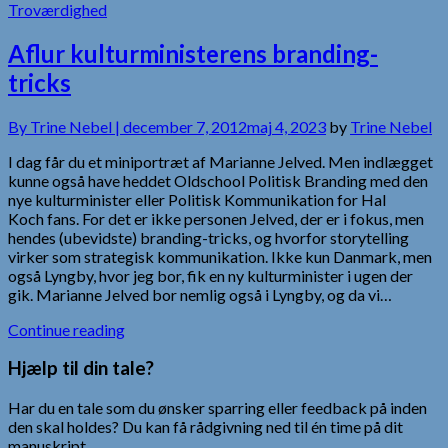
Troværdighed
Aflur kulturministerens branding-
tricks
By
Trine Nebel |
december 7, 2012
maj 4, 2023
by
Trine Nebel
I dag får du et miniportræt af Marianne Jelved. Men indlægget
kunne også have heddet Oldschool Politisk Branding med den
nye kulturminister eller Politisk Kommunikation for Hal
Koch fans. For det er ikke personen Jelved, der er i fokus, men
hendes (ubevidste) branding-tricks, og hvorfor storytelling
virker som strategisk kommunikation. Ikke kun Danmark, men
også Lyngby, hvor jeg bor, fik en ny kulturminister i ugen der
gik. Marianne Jelved bor nemlig også i Lyngby, og da vi…
Continue reading
Hjælp til din tale?
Har du en tale som du ønsker sparring eller feedback på inden
den skal holdes? Du kan få rådgivning ned til én time på dit
manuskript.