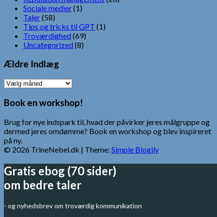
Sociale medier
(1)
Taler
(58)
Tips og tricks til GPT
(1)
Troværdighed
(69)
Uncategorized
(8)
Ældre Indlæg
Ældre
Indlæg
Book en workshop!
Brug for nye indspark til, hvad der påvirker jeres målgruppe og
dermed jeres omdømme? Book en workshop og blev inspireret
på ny.
© 2026 TrineNebel.dk
| Theme:
Simple Blogily
Gratis ebog (70 sider)
om bedre taler
- og nyhedsbrev om troværdig kommunikation