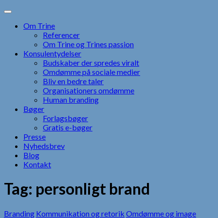
Skip
to
Om Trine
content
Referencer
Om Trine og Trines passion
Konsulentydelser
Budskaber der spredes viralt
Omdømme på sociale medier
Bliv en bedre taler
Organisationers omdømme
Human branding
Bøger
Forlagsbøger
Gratis e-bøger
Presse
Nyhedsbrev
Blog
Kontakt
Tag:
personligt brand
Branding
Kommunikation og retorik
Omdømme og image