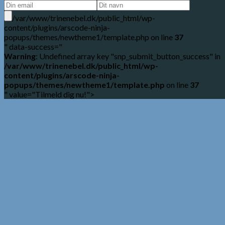
/var/www/trinenebel.dk/public_html/wp-
content/plugins/arscode-ninja-
popups/themes/newtheme1/template.php on line
37
" data-success="
Warning
: Undefined array key "snp_submit_button_success" in
/var/www/trinenebel.dk/public_html/wp-
content/plugins/arscode-ninja-
popups/themes/newtheme1/template.php
on line
37
" value="Tilmeld dig nu!">