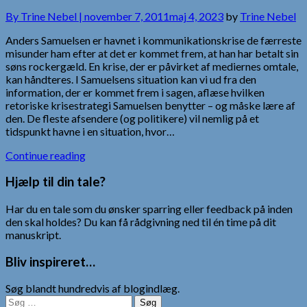
By
Trine Nebel |
november 7, 2011
maj 4, 2023
by
Trine Nebel
Anders Samuelsen er havnet i kommunikationskrise de færreste
misunder ham efter at det er kommet frem, at han har betalt sin
søns rockergæld. En krise, der er påvirket af mediernes omtale,
kan håndteres. I Samuelsens situation kan vi ud fra den
information, der er kommet frem i sagen, aflæse hvilken
retoriske krisestrategi Samuelsen benytter – og måske lære af
den. De fleste afsendere (og politikere) vil nemlig på et
tidspunkt havne i en situation, hvor…
Continue reading
Hjælp til din tale?
Har du en tale som du ønsker sparring eller feedback på inden
den skal holdes? Du kan få rådgivning ned til én time på dit
manuskript.
Bliv inspireret…
Søg blandt hundredvis af blogindlæg.
Søg