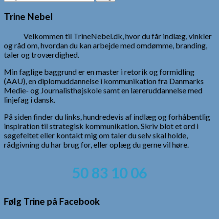
efter:
Trine Nebel
Velkommen til TrineNebel.dk, hvor du får indlæg, vinkler
og råd om, hvordan du kan arbejde med omdømme, branding,
taler og troværdighed.
Min faglige baggrund er en master i retorik og formidling
(AAU), en diplomuddannelse i kommunikation fra Danmarks
Medie- og Journalisthøjskole samt en læreruddannelse med
linjefag i dansk.
På siden finder du links, hundredevis af indlæg og forhåbentlig
inspiration til strategisk kommunikation. Skriv blot et ord i
søgefeltet eller kontakt mig om taler du selv skal holde,
rådgivning du har brug for, eller oplæg du gerne vil høre.
50 83 10 06
Følg Trine på Facebook