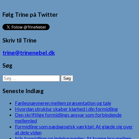
Følg Trine på Twitter
Skriv til Trine
trine@trinenebel.dk
Søg
Søg
efter:
Seneste Indlæg
Fællesnævneren mellem præsentation og tale
Hvordan struktur skaber klarhed i din formidling
Den skriftlige formidlings ansvar som forbindende
mellemled
Formidling som pædagogisk værktøj: At glæde sig over
at dele viden
Når formidling og ledelse mødes: At bygge bro mellem