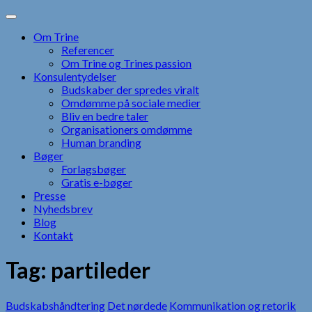
Skip
to
Om Trine
content
Referencer
Om Trine og Trines passion
Konsulentydelser
Budskaber der spredes viralt
Omdømme på sociale medier
Bliv en bedre taler
Organisationers omdømme
Human branding
Bøger
Forlagsbøger
Gratis e-bøger
Presse
Nyhedsbrev
Blog
Kontakt
Tag:
partileder
Budskabshåndtering
Det nørdede
Kommunikation og retorik