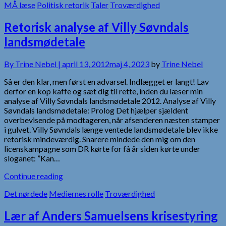
MÅ læse
Politisk retorik
Taler
Troværdighed
Retorisk analyse af Villy Søvndals
landsmødetale
By
Trine Nebel |
april 13, 2012
maj 4, 2023
by
Trine Nebel
Så er den klar, men først en advarsel. Indlægget er langt! Lav
derfor en kop kaffe og sæt dig til rette, inden du læser min
analyse af Villy Søvndals landsmødetale 2012. Analyse af Villy
Søvndals landsmødetale: Prolog Det hjælper sjældent
overbevisende på modtageren, når afsenderen næsten stamper
i gulvet. Villy Søvndals længe ventede landsmødetale blev ikke
retorisk mindeværdig. Snarere mindede den mig om den
licenskampagne som DR kørte for få år siden kørte under
sloganet: ”Kan…
Continue reading
Det nørdede
Mediernes rolle
Troværdighed
Lær af Anders Samuelsens krisestyring