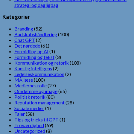
strategi og dagligdag
Kategorier
Branding
(52)
Budskabshåndtering
(100)
Chat GPT
(2)
Det nørdede
(61)
Formidling og AI
(1)
Formidling og tekst
(3)
Kommunikation og retorik
(108)
Kunstig intelligens
(2)
Ledelseskommunikation
(2)
MÅ læse
(100)
Mediernes rolle
(27)
Omdømme og image
(65)
Politisk retorik
(80)
Reputation management
(28)
Sociale medier
(1)
Taler
(58)
Tips og tricks til GPT
(1)
Troværdighed
(69)
Uncategorized
(8)