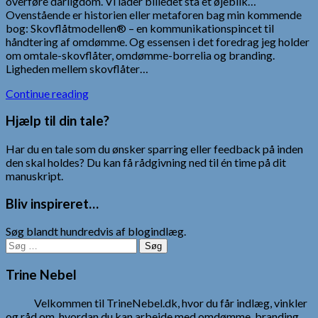
overføre dårligdom. Vi lader billedet stå et øjeblik…
Ovenstående er historien eller metaforen bag min kommende
bog: Skovflåtmodellen® – en kommunikationspincet til
håndtering af omdømme. Og essensen i det foredrag jeg holder
om omtale-skovflåter, omdømme-borrelia og branding.
Ligheden mellem skovflåter…
Continue reading
Hjælp til din tale?
Har du en tale som du ønsker sparring eller feedback på inden
den skal holdes? Du kan få rådgivning ned til én time på dit
manuskript.
Bliv inspireret…
Søg blandt hundredvis af blogindlæg.
Søg
efter:
Trine Nebel
Velkommen til TrineNebel.dk, hvor du får indlæg, vinkler
og råd om, hvordan du kan arbejde med omdømme, branding,