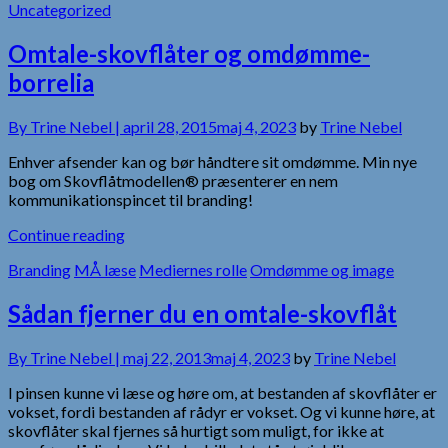
Uncategorized
Omtale-skovflåter og omdømme-
borrelia
By
Trine Nebel |
april 28, 2015
maj 4, 2023
by
Trine Nebel
Enhver afsender kan og bør håndtere sit omdømme. Min nye
bog om Skovflåtmodellen® præsenterer en nem
kommunikationspincet til branding!
Continue reading
Branding
MÅ læse
Mediernes rolle
Omdømme og image
Sådan fjerner du en omtale-skovflåt
By
Trine Nebel |
maj 22, 2013
maj 4, 2023
by
Trine Nebel
I pinsen kunne vi læse og høre om, at bestanden af skovflåter er
vokset, fordi bestanden af rådyr er vokset. Og vi kunne høre, at
skovflåter skal fjernes så hurtigt som muligt, for ikke at