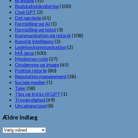
Branding
(52)
Budskabshåndtering
(100)
Chat GPT
(2)
Det nørdede
(61)
Formidling og AI
(1)
Formidling og tekst
(3)
Kommunikation og retorik
(108)
Kunstig intelligens
(2)
Ledelseskommunikation
(2)
MÅ læse
(100)
Mediernes rolle
(27)
Omdømme og image
(65)
Politisk retorik
(80)
Reputation management
(28)
Sociale medier
(1)
Taler
(58)
Tips og tricks til GPT
(1)
Troværdighed
(69)
Uncategorized
(8)
Ældre Indlæg
Ældre
Indlæg