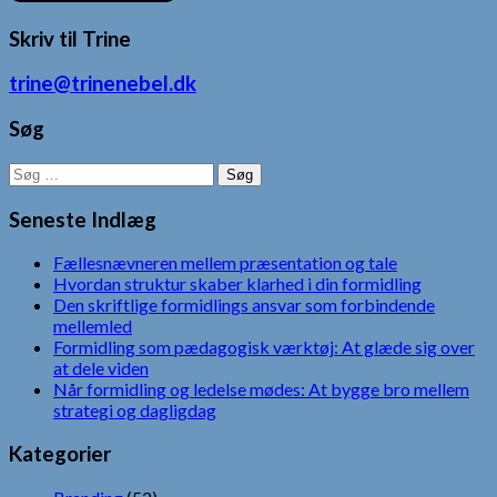
Skriv til Trine
trine@trinenebel.dk
Søg
Søg
efter:
Seneste Indlæg
Fællesnævneren mellem præsentation og tale
Hvordan struktur skaber klarhed i din formidling
Den skriftlige formidlings ansvar som forbindende
mellemled
Formidling som pædagogisk værktøj: At glæde sig over
at dele viden
Når formidling og ledelse mødes: At bygge bro mellem
strategi og dagligdag
Kategorier