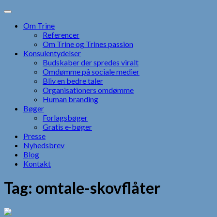
Skip
to
Om Trine
content
Referencer
Om Trine og Trines passion
Konsulentydelser
Budskaber der spredes viralt
Omdømme på sociale medier
Bliv en bedre taler
Organisationers omdømme
Human branding
Bøger
Forlagsbøger
Gratis e-bøger
Presse
Nyhedsbrev
Blog
Kontakt
Tag:
omtale-skovflåter