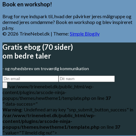
Book en workshop!
Brug for nye indspark til, hvad der påvirker jeres målgruppe og
dermed jeres omdømme? Book en workshop og blev inspireret
på ny.
© 2026 TrineNebel.dk
| Theme:
Simple Blogily
Gratis ebog (70 sider)
om bedre taler
- og nyhedsbrev om troværdig kommunikation
/var/www/trinenebel.dk/public_html/wp-
content/plugins/arscode-ninja-
popups/themes/newtheme1/template.php on line
37
" data-success="
Warning
: Undefined array key "snp_submit_button_success" in
/var/www/trinenebel.dk/public_html/wp-
content/plugins/arscode-ninja-
popups/themes/newtheme1/template.php
on line
37
" value="Tilmeld dig nu!">