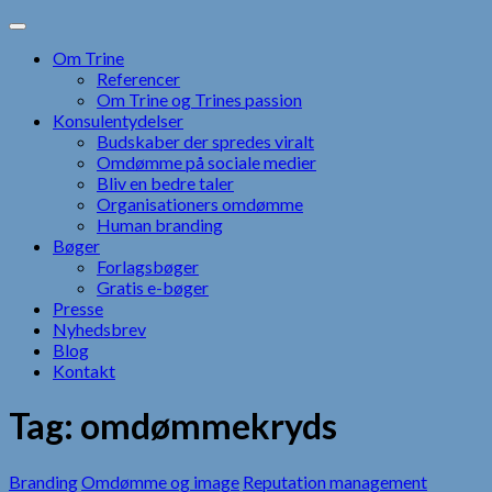
Skip
to
Om Trine
content
Referencer
Om Trine og Trines passion
Konsulentydelser
Budskaber der spredes viralt
Omdømme på sociale medier
Bliv en bedre taler
Organisationers omdømme
Human branding
Bøger
Forlagsbøger
Gratis e-bøger
Presse
Nyhedsbrev
Blog
Kontakt
Tag:
omdømmekryds
Branding
Omdømme og image
Reputation management