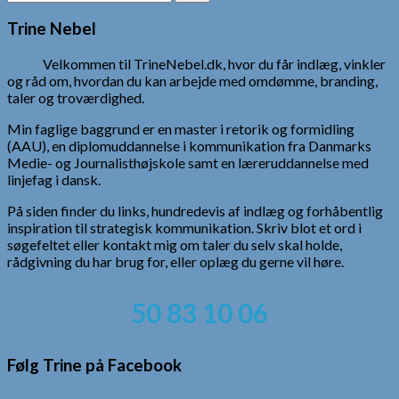
efter:
Trine Nebel
Velkommen til TrineNebel.dk, hvor du får indlæg, vinkler
og råd om, hvordan du kan arbejde med omdømme, branding,
taler og troværdighed.
Min faglige baggrund er en master i retorik og formidling
(AAU), en diplomuddannelse i kommunikation fra Danmarks
Medie- og Journalisthøjskole samt en læreruddannelse med
linjefag i dansk.
På siden finder du links, hundredevis af indlæg og forhåbentlig
inspiration til strategisk kommunikation. Skriv blot et ord i
søgefeltet eller kontakt mig om taler du selv skal holde,
rådgivning du har brug for, eller oplæg du gerne vil høre.
50 83 10 06
Følg Trine på Facebook