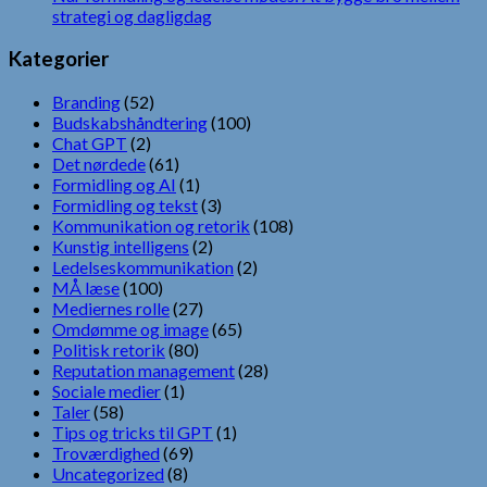
strategi og dagligdag
Kategorier
Branding
(52)
Budskabshåndtering
(100)
Chat GPT
(2)
Det nørdede
(61)
Formidling og AI
(1)
Formidling og tekst
(3)
Kommunikation og retorik
(108)
Kunstig intelligens
(2)
Ledelseskommunikation
(2)
MÅ læse
(100)
Mediernes rolle
(27)
Omdømme og image
(65)
Politisk retorik
(80)
Reputation management
(28)
Sociale medier
(1)
Taler
(58)
Tips og tricks til GPT
(1)
Troværdighed
(69)
Uncategorized
(8)