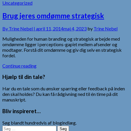
Uncategorized
Brug jeres omdømme strategisk
By
Trine Nebel |
april 11, 2014
maj 4, 2023
by
Trine Nebel
Muligheden for human branding og strategisk arbejde med
omdømme ligger i perceptions-gap’et mellem afsender og
modtager. Forstå dit omdømme og giv dig selv en strategisk
fordel.
Continue reading
Hjælp til din tale?
Har du en tale som du ønsker sparring eller feedback på inden
den skal holdes? Du kan få rådgivning ned til én time på dit
manuskript.
Bliv inspireret…
Søg blandt hundredvis af blogindlæg.
Søg