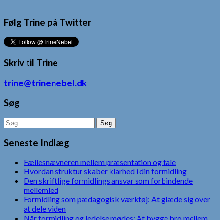
Følg Trine på Twitter
Skriv til Trine
trine@trinenebel.dk
Søg
Søg
efter:
Seneste Indlæg
Fællesnævneren mellem præsentation og tale
Hvordan struktur skaber klarhed i din formidling
Den skriftlige formidlings ansvar som forbindende
mellemled
Formidling som pædagogisk værktøj: At glæde sig over
at dele viden
Når formidling og ledelse mødes: At bygge bro mellem