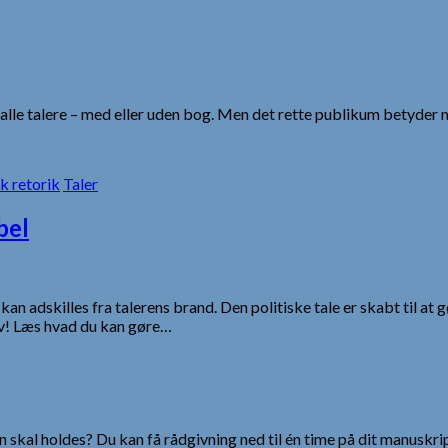
lle talere – med eller uden bog. Men det rette publikum betyder 
sk retorik
Taler
bel
an adskilles fra talerens brand. Den politiske tale er skabt til at 
lv! Læs hvad du kan gøre…
 skal holdes? Du kan få rådgivning ned til én time på dit manuskrip