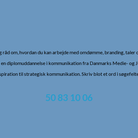
 og råd om, hvordan du kan arbejde med omdømme, branding, taler 
), en diplomuddannelse i kommunikation fra Danmarks Medie- og Jo
spiration til strategisk kommunikation. Skriv blot et ord i søgefelt
50 83 10 06