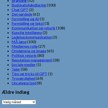
Branding
(52)
Budskabshåndtering
(100)
Chat GPT
(2)
Det nørdede
(61)
Formidling og AI
(1)
Formidling og tekst
(3)
Kommunikation og retorik
(108)
Kunstig intelligens
(2)
Ledelseskommunikation
(2)
MÅ læse
(100)
Mediernes rolle
(27)
Omdømme og image
(65)
Politisk retorik
(80)
Reputation management
(28)
Sociale medier
(1)
Taler
(58)
Tips og tricks til GPT
(1)
Troværdighed
(69)
Uncategorized
(8)
Ældre Indlæg
Ældre
Indlæg