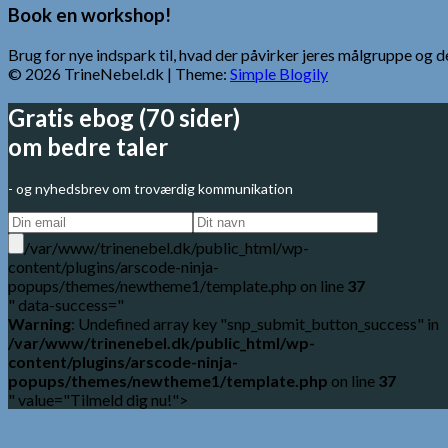
Book en workshop!
Brug for nye indspark til, hvad der påvirker jeres målgruppe o
© 2026 TrineNebel.dk
| Theme:
Simple Blogily
Gratis ebog (70 sider)
om bedre taler
- og nyhedsbrev om troværdig kommunikation
/var/www/trinenebel.dk/public_html/wp-
content/plugins/arscode-ninja-
popups/themes/newtheme1/template.php on line
37
" data-success="
Warning
: Undefined array key "snp_submit_button_success" in
/var/www/trinenebel.dk/public_html/wp-
content/plugins/arscode-ninja-
popups/themes/newtheme1/template.php
on line
37
" value="Tilmeld dig nu!">