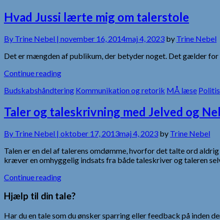
Hvad Jussi lærte mig om talerstole
By
Trine Nebel |
november 16, 2014
maj 4, 2023
by
Trine Nebel
Det er mængden af publikum, der betyder noget. Det gælder for a
Continue reading
Budskabshåndtering
Kommunikation og retorik
MÅ læse
Politi
Taler og taleskrivning med Jelved og Ne
By
Trine Nebel |
oktober 17, 2013
maj 4, 2023
by
Trine Nebel
Talen er en del af talerens omdømme, hvorfor det talte ord aldrig k
kræver en omhyggelig indsats fra både taleskriver og taleren se
Continue reading
Hjælp til din tale?
Har du en tale som du ønsker sparring eller feedback på inden den