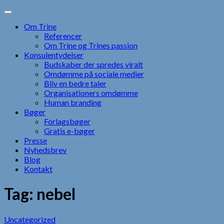
Skip
to
Om Trine
content
Referencer
Om Trine og Trines passion
Konsulentydelser
Budskaber der spredes viralt
Omdømme på sociale medier
Bliv en bedre taler
Organisationers omdømme
Human branding
Bøger
Forlagsbøger
Gratis e-bøger
Presse
Nyhedsbrev
Blog
Kontakt
Tag:
nebel
Uncategorized