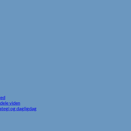
led
dele viden
ategi og dagligdag