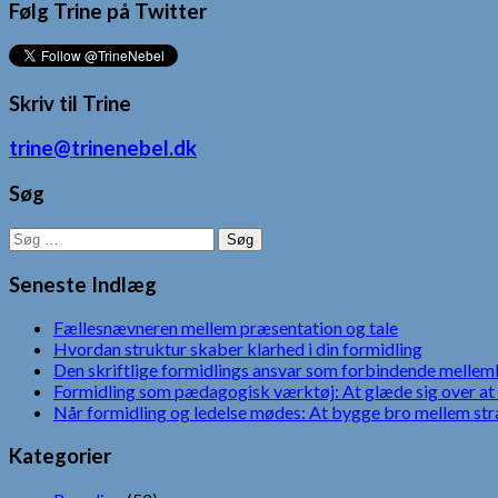
Følg Trine på Twitter
Skriv til Trine
trine@trinenebel.dk
Søg
Søg
efter:
Seneste Indlæg
Fællesnævneren mellem præsentation og tale
Hvordan struktur skaber klarhed i din formidling
Den skriftlige formidlings ansvar som forbindende mellem
Formidling som pædagogisk værktøj: At glæde sig over at 
Når formidling og ledelse mødes: At bygge bro mellem str
Kategorier