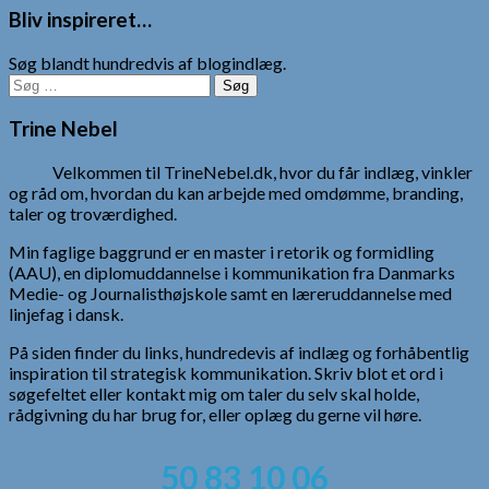
Bliv inspireret…
Søg blandt hundredvis af blogindlæg.
Søg
efter:
Trine Nebel
Velkommen til TrineNebel.dk, hvor du får indlæg, vinkler
og råd om, hvordan du kan arbejde med omdømme, branding,
taler og troværdighed.
Min faglige baggrund er en master i retorik og formidling
(AAU), en diplomuddannelse i kommunikation fra Danmarks
Medie- og Journalisthøjskole samt en læreruddannelse med
linjefag i dansk.
På siden finder du links, hundredevis af indlæg og forhåbentlig
inspiration til strategisk kommunikation. Skriv blot et ord i
søgefeltet eller kontakt mig om taler du selv skal holde,
rådgivning du har brug for, eller oplæg du gerne vil høre.
50 83 10 06