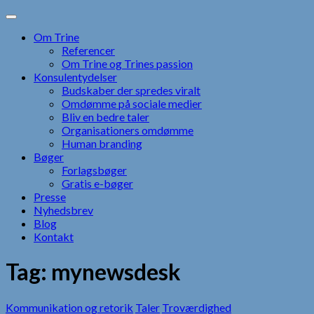
Skip
to
Om Trine
content
Referencer
Om Trine og Trines passion
Konsulentydelser
Budskaber der spredes viralt
Omdømme på sociale medier
Bliv en bedre taler
Organisationers omdømme
Human branding
Bøger
Forlagsbøger
Gratis e-bøger
Presse
Nyhedsbrev
Blog
Kontakt
Tag:
mynewsdesk
Kommunikation og retorik
Taler
Troværdighed