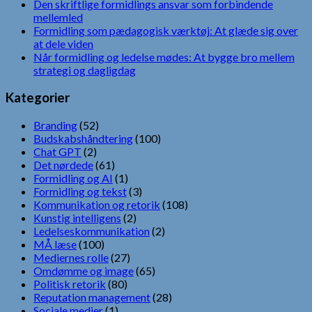
Den skriftlige formidlings ansvar som forbindende
mellemled
Formidling som pædagogisk værktøj: At glæde sig over
at dele viden
Når formidling og ledelse mødes: At bygge bro mellem
strategi og dagligdag
Kategorier
Branding
(52)
Budskabshåndtering
(100)
Chat GPT
(2)
Det nørdede
(61)
Formidling og AI
(1)
Formidling og tekst
(3)
Kommunikation og retorik
(108)
Kunstig intelligens
(2)
Ledelseskommunikation
(2)
MÅ læse
(100)
Mediernes rolle
(27)
Omdømme og image
(65)
Politisk retorik
(80)
Reputation management
(28)
Sociale medier
(1)