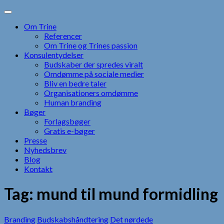
Skip
to
Om Trine
content
Referencer
Om Trine og Trines passion
Konsulentydelser
Budskaber der spredes viralt
Omdømme på sociale medier
Bliv en bedre taler
Organisationers omdømme
Human branding
Bøger
Forlagsbøger
Gratis e-bøger
Presse
Nyhedsbrev
Blog
Kontakt
Tag:
mund til mund formidling
Branding
Budskabshåndtering
Det nørdede