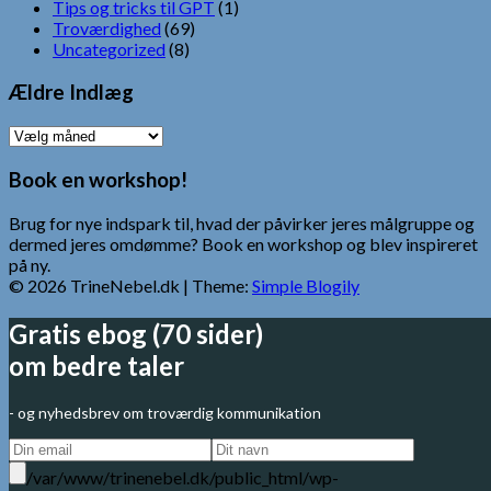
Tips og tricks til GPT
(1)
Troværdighed
(69)
Uncategorized
(8)
Ældre Indlæg
Ældre
Indlæg
Book en workshop!
Brug for nye indspark til, hvad der påvirker jeres målgruppe og
dermed jeres omdømme? Book en workshop og blev inspireret
på ny.
© 2026 TrineNebel.dk
| Theme:
Simple Blogily
Gratis ebog (70 sider)
om bedre taler
- og nyhedsbrev om troværdig kommunikation
/var/www/trinenebel.dk/public_html/wp-