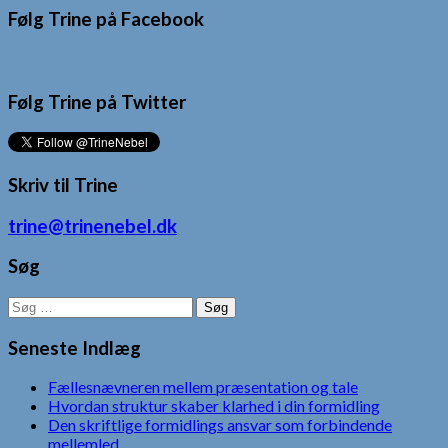
Følg Trine på Facebook
Følg Trine på Twitter
Skriv til Trine
trine@trinenebel.dk
Søg
Søg
efter:
Seneste Indlæg
Fællesnævneren mellem præsentation og tale
Hvordan struktur skaber klarhed i din formidling
Den skriftlige formidlings ansvar som forbindende
mellemled