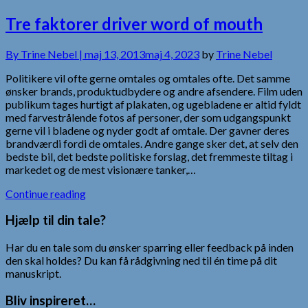
Tre faktorer driver word of mouth
By
Trine Nebel |
maj 13, 2013
maj 4, 2023
by
Trine Nebel
Politikere vil ofte gerne omtales og omtales ofte. Det samme
ønsker brands, produktudbydere og andre afsendere. Film uden
publikum tages hurtigt af plakaten, og ugebladene er altid fyldt
med farvestrålende fotos af personer, der som udgangspunkt
gerne vil i bladene og nyder godt af omtale. Der gavner deres
brandværdi fordi de omtales. Andre gange sker det, at selv den
bedste bil, det bedste politiske forslag, det fremmeste tiltag i
markedet og de mest visionære tanker,…
Continue reading
Hjælp til din tale?
Har du en tale som du ønsker sparring eller feedback på inden
den skal holdes? Du kan få rådgivning ned til én time på dit
manuskript.
Bliv inspireret…