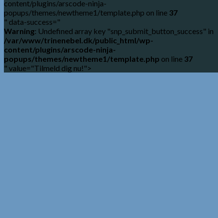
content/plugins/arscode-ninja-
popups/themes/newtheme1/template.php on line
37
" data-success="
Warning
: Undefined array key "snp_submit_button_success" in
/var/www/trinenebel.dk/public_html/wp-
content/plugins/arscode-ninja-
popups/themes/newtheme1/template.php
on line
37
" value="Tilmeld dig nu!">