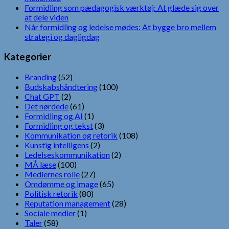
Formidling som pædagogisk værktøj: At glæde sig over
at dele viden
Når formidling og ledelse mødes: At bygge bro mellem
strategi og dagligdag
Kategorier
Branding
(52)
Budskabshåndtering
(100)
Chat GPT
(2)
Det nørdede
(61)
Formidling og AI
(1)
Formidling og tekst
(3)
Kommunikation og retorik
(108)
Kunstig intelligens
(2)
Ledelseskommunikation
(2)
MÅ læse
(100)
Mediernes rolle
(27)
Omdømme og image
(65)
Politisk retorik
(80)
Reputation management
(28)
Sociale medier
(1)
Taler
(58)