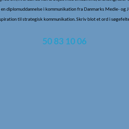
), en diplomuddannelse i kommunikation fra Danmarks Medie- og Jo
spiration til strategisk kommunikation. Skriv blot et ord i søgefelt
50 83 10 06