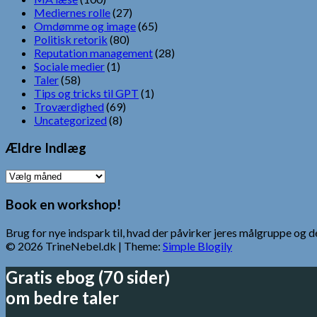
Mediernes rolle
(27)
Omdømme og image
(65)
Politisk retorik
(80)
Reputation management
(28)
Sociale medier
(1)
Taler
(58)
Tips og tricks til GPT
(1)
Troværdighed
(69)
Uncategorized
(8)
Ældre Indlæg
Ældre
Indlæg
Book en workshop!
Brug for nye indspark til, hvad der påvirker jeres målgruppe o
© 2026 TrineNebel.dk
| Theme:
Simple Blogily
Gratis ebog (70 sider)
om bedre taler