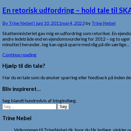
En retorisk udfordring – hold tale til SK
By
Trine Nebel |
juni 10, 2011
maj 4, 2023
by
Trine Nebel
Skatteministeriet gav mig en udfordring som retoriker. En eje
andre ledetråde end en ejendomsvurdering for 2012 – og to uger ti
minutter) herunder. Jeg kan også sparre med dig på din særlige…
Continue reading
Hjælp til din tale?
Har du en tale som du ønsker sparring eller feedback på inden den
Bliv inspireret…
Søg blandt hundredvis af blogindlæg.
Søg
efter:
Trine Nebel
Velkommen til TrineNebel.dk, hvor du får indlæg, vinkler