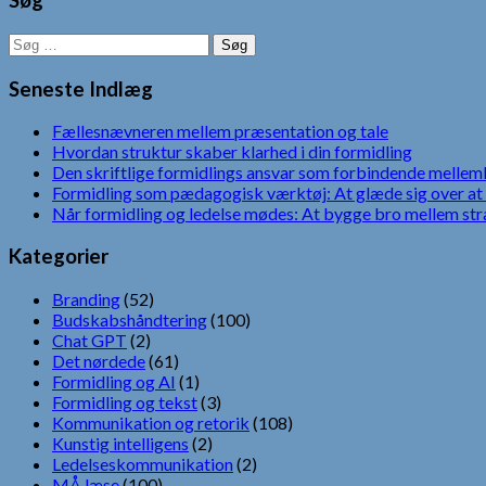
Søg
Søg
efter:
Seneste Indlæg
Fællesnævneren mellem præsentation og tale
Hvordan struktur skaber klarhed i din formidling
Den skriftlige formidlings ansvar som forbindende mellem
Formidling som pædagogisk værktøj: At glæde sig over at 
Når formidling og ledelse mødes: At bygge bro mellem str
Kategorier
Branding
(52)
Budskabshåndtering
(100)
Chat GPT
(2)
Det nørdede
(61)
Formidling og AI
(1)
Formidling og tekst
(3)
Kommunikation og retorik
(108)
Kunstig intelligens
(2)
Ledelseskommunikation
(2)
MÅ læse
(100)