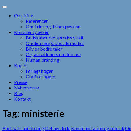
Skip
to
Om Trine
content
Referencer
Om Trine og Trines passion
Konsulentydelser
Budskaber der spredes viralt
Omdømme på sociale medier
Bliv en bedre taler
Organisationers omdømme
Human branding
Bøger
Forlagsbøger
Gratis e-bøger
Presse
Nyhedsbrev
Blog
Kontakt
Tag:
ministerie
Budskabshåndtering
Det nørdede
Kommunikation og retorik
Om