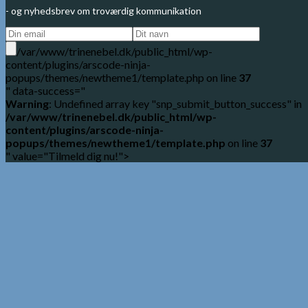
- og nyhedsbrev om troværdig kommunikation
/var/www/trinenebel.dk/public_html/wp-
content/plugins/arscode-ninja-
popups/themes/newtheme1/template.php on line
37
" data-success="
Warning
: Undefined array key "snp_submit_button_success" in
/var/www/trinenebel.dk/public_html/wp-
content/plugins/arscode-ninja-
popups/themes/newtheme1/template.php
on line
37
" value="Tilmeld dig nu!">