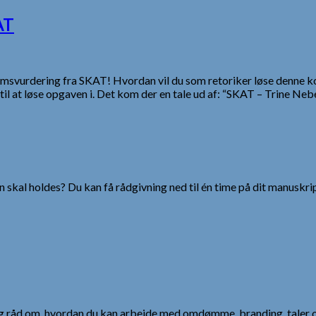
AT
ndomsvurdering fra SKAT! Hvordan vil du som retoriker løse denn
l at løse opgaven i. Det kom der en tale ud af: “SKAT – Trine Nebel
 skal holdes? Du kan få rådgivning ned til én time på dit manuskrip
 og råd om, hvordan du kan arbejde med omdømme, branding, taler 