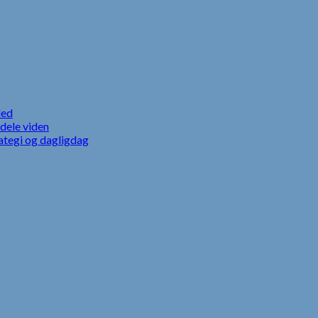
led
dele viden
ategi og dagligdag