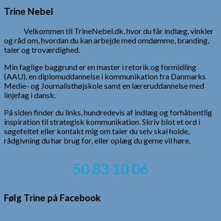
Trine Nebel
Velkommen til TrineNebel.dk, hvor du får indlæg, vinkler
og råd om, hvordan du kan arbejde med omdømme, branding,
taler og troværdighed.
Min faglige baggrund er en master i retorik og formidling
(AAU), en diplomuddannelse i kommunikation fra Danmarks
Medie- og Journalisthøjskole samt en læreruddannelse med
linjefag i dansk.
På siden finder du links, hundredevis af indlæg og forhåbentlig
inspiration til strategisk kommunikation. Skriv blot et ord i
søgefeltet eller kontakt mig om taler du selv skal holde,
rådgivning du har brug for, eller oplæg du gerne vil høre.
50 83 10 06
Følg Trine på Facebook