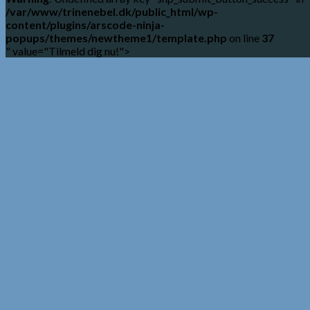
/var/www/trinenebel.dk/public_html/wp-
content/plugins/arscode-ninja-
popups/themes/newtheme1/template.php
on line
37
" value="Tilmeld dig nu!">