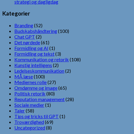
strategi og dagligdag
Kategorier
Branding
(52)
Budskabshåndtering
(100)
Chat GPT
(2)
Det nørdede
(61)
Formidling og AI
(1)
Formidling og tekst
(3)
Kommunikation og retorik
(108)
Kunstig intelligens
(2)
Ledelseskommunikation
(2)
MÅ læse
(100)
Mediernes rolle
(27)
Omdømme og image
(65)
Politisk retorik
(80)
Reputation management
(28)
Sociale medier
(1)
Taler
(58)
Tips og tricks til GPT
(1)
Troværdighed
(69)
Uncategorized
(8)