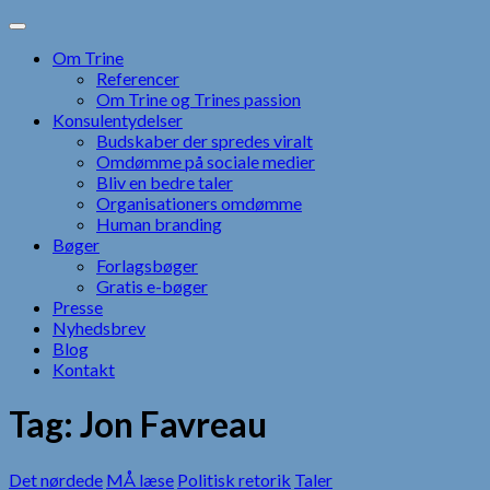
Skip
to
Om Trine
content
Referencer
Om Trine og Trines passion
Konsulentydelser
Budskaber der spredes viralt
Omdømme på sociale medier
Bliv en bedre taler
Organisationers omdømme
Human branding
Bøger
Forlagsbøger
Gratis e-bøger
Presse
Nyhedsbrev
Blog
Kontakt
Tag:
Jon Favreau
Det nørdede
MÅ læse
Politisk retorik
Taler