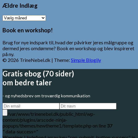
Ældre Indlæg
Ældre
Indlæg
Book en workshop!
Brug for nye indspark til, hvad der påvirker jeres målgruppe og
dermed jeres omdømme? Book en workshop og blev inspireret
på ny.
© 2026 TrineNebel.dk
| Theme:
Simple Blogily
Gratis ebog (70 sider)
om bedre taler
- og nyhedsbrev om troværdig kommunikation
/var/www/trinenebel.dk/public_html/wp-
content/plugins/arscode-ninja-
popups/themes/newtheme1/template.php on line
37
" data-success="
Warning
: Undefined array key "snp_submit_button_success" in