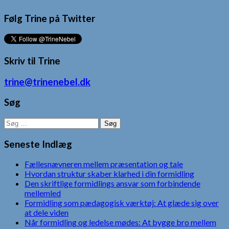
Følg Trine på Twitter
Skriv til Trine
trine@trinenebel.dk
Søg
Søg
efter:
Seneste Indlæg
Fællesnævneren mellem præsentation og tale
Hvordan struktur skaber klarhed i din formidling
Den skriftlige formidlings ansvar som forbindende
mellemled
Formidling som pædagogisk værktøj: At glæde sig over
at dele viden
Når formidling og ledelse mødes: At bygge bro mellem