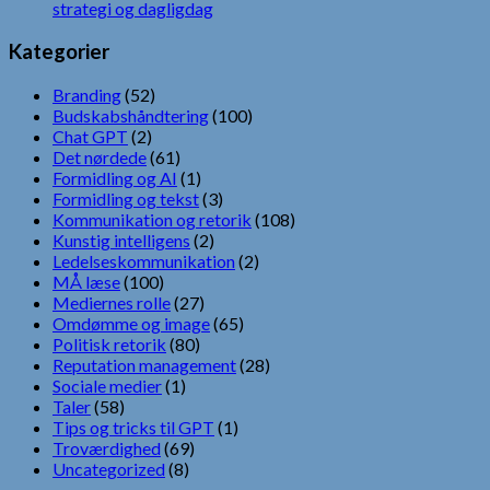
strategi og dagligdag
Kategorier
Branding
(52)
Budskabshåndtering
(100)
Chat GPT
(2)
Det nørdede
(61)
Formidling og AI
(1)
Formidling og tekst
(3)
Kommunikation og retorik
(108)
Kunstig intelligens
(2)
Ledelseskommunikation
(2)
MÅ læse
(100)
Mediernes rolle
(27)
Omdømme og image
(65)
Politisk retorik
(80)
Reputation management
(28)
Sociale medier
(1)
Taler
(58)
Tips og tricks til GPT
(1)
Troværdighed
(69)
Uncategorized
(8)