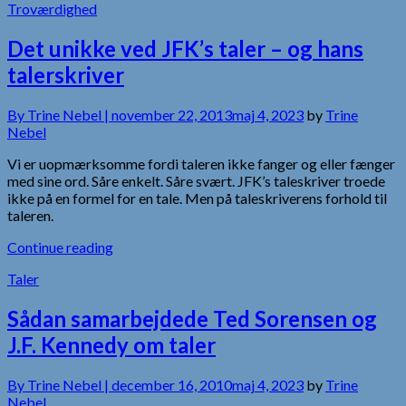
Troværdighed
Det unikke ved JFK’s taler – og hans
talerskriver
By
Trine Nebel |
november 22, 2013
maj 4, 2023
by
Trine
Nebel
Vi er uopmærksomme fordi taleren ikke fanger og eller fænger
med sine ord. Såre enkelt. Såre svært. JFK’s taleskriver troede
ikke på en formel for en tale. Men på taleskriverens forhold til
taleren.
Continue reading
Taler
Sådan samarbejdede Ted Sorensen og
J.F. Kennedy om taler
By
Trine Nebel |
december 16, 2010
maj 4, 2023
by
Trine
Nebel