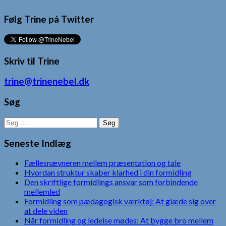
Følg Trine på Twitter
Skriv til Trine
trine@trinenebel.dk
Søg
Søg
efter:
Seneste Indlæg
Fællesnævneren mellem præsentation og tale
Hvordan struktur skaber klarhed i din formidling
Den skriftlige formidlings ansvar som forbindende
mellemled
Formidling som pædagogisk værktøj: At glæde sig over
at dele viden
Når formidling og ledelse mødes: At bygge bro mellem