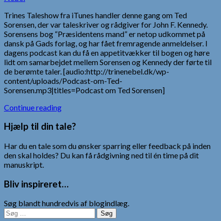
Trines Taleshow fra iTunes handler denne gang om Ted
Sorensen, der var taleskriver og rådgiver for John F. Kennedy.
Sorensens bog “Præsidentens mand” er netop udkommet på
dansk på Gads forlag, og har fået fremragende anmeldelser. I
dagens podcast kan du få en appetitvækker til bogen og høre
lidt om samarbejdet mellem Sorensen og Kennedy der førte til
de berømte taler. [audio:http://trinenebel.dk/wp-
content/uploads/Podcast-om-Ted-
Sorensen.mp3|titles=Podcast om Ted Sorensen]
Continue reading
Hjælp til din tale?
Har du en tale som du ønsker sparring eller feedback på inden
den skal holdes? Du kan få rådgivning ned til én time på dit
manuskript.
Bliv inspireret…
Søg blandt hundredvis af blogindlæg.
Søg