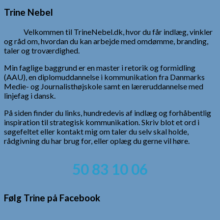
efter:
Trine Nebel
Velkommen til TrineNebel.dk, hvor du får indlæg, vinkler
og råd om, hvordan du kan arbejde med omdømme, branding,
taler og troværdighed.
Min faglige baggrund er en master i retorik og formidling
(AAU), en diplomuddannelse i kommunikation fra Danmarks
Medie- og Journalisthøjskole samt en læreruddannelse med
linjefag i dansk.
På siden finder du links, hundredevis af indlæg og forhåbentlig
inspiration til strategisk kommunikation. Skriv blot et ord i
søgefeltet eller kontakt mig om taler du selv skal holde,
rådgivning du har brug for, eller oplæg du gerne vil høre.
50 83 10 06
Følg Trine på Facebook