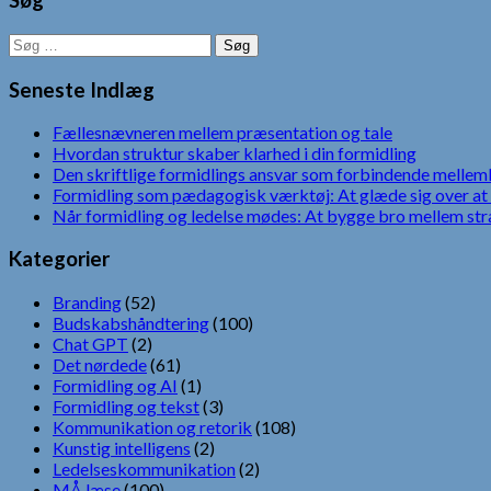
Søg
Søg
efter:
Seneste Indlæg
Fællesnævneren mellem præsentation og tale
Hvordan struktur skaber klarhed i din formidling
Den skriftlige formidlings ansvar som forbindende mellem
Formidling som pædagogisk værktøj: At glæde sig over at 
Når formidling og ledelse mødes: At bygge bro mellem str
Kategorier
Branding
(52)
Budskabshåndtering
(100)
Chat GPT
(2)
Det nørdede
(61)
Formidling og AI
(1)
Formidling og tekst
(3)
Kommunikation og retorik
(108)
Kunstig intelligens
(2)
Ledelseskommunikation
(2)
MÅ læse
(100)