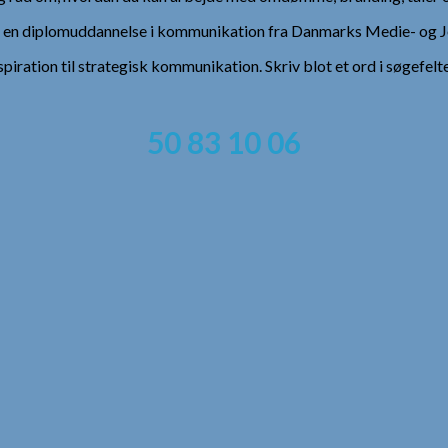
), en diplomuddannelse i kommunikation fra Danmarks Medie- og Jo
spiration til strategisk kommunikation. Skriv blot et ord i søgefelt
50 83 10 06