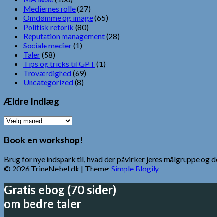
Mediernes rolle
(27)
Omdømme og image
(65)
Politisk retorik
(80)
Reputation management
(28)
Sociale medier
(1)
Taler
(58)
Tips og tricks til GPT
(1)
Troværdighed
(69)
Uncategorized
(8)
Ældre Indlæg
Ældre
Indlæg
Book en workshop!
Brug for nye indspark til, hvad der påvirker jeres målgruppe o
© 2026 TrineNebel.dk
| Theme:
Simple Blogily
Gratis ebog (70 sider)
om bedre taler