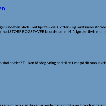
en
ge vundet en plads i mit hjerte – via Twitter – og midt understorm
e jeg med STORE BOGSTAVER beordret min 14-årige søn (hvis mor i
 skal holdes? Du kan få rådgivning ned til én time på dit manuskrip
 og råd om, hvordan du kan arbejde med omdømme, branding, taler 