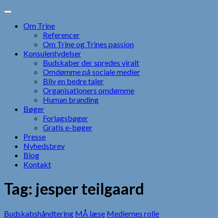
Skip
to
Om Trine
content
Referencer
Om Trine og Trines passion
Konsulentydelser
Budskaber der spredes viralt
Omdømme på sociale medier
Bliv en bedre taler
Organisationers omdømme
Human branding
Bøger
Forlagsbøger
Gratis e-bøger
Presse
Nyhedsbrev
Blog
Kontakt
Tag:
jesper teilgaard
Budskabshåndtering
MÅ læse
Mediernes rolle