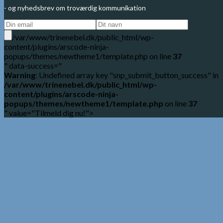
- og nyhedsbrev om troværdig kommunikation
/var/www/trinenebel.dk/public_html/wp-
content/plugins/arscode-ninja-
popups/themes/newtheme1/template.php on line
37
" data-success="
Warning
: Undefined array key "snp_submit_button_success" in
/var/www/trinenebel.dk/public_html/wp-
content/plugins/arscode-ninja-
popups/themes/newtheme1/template.php
on line
37
" value="Tilmeld dig nu!">