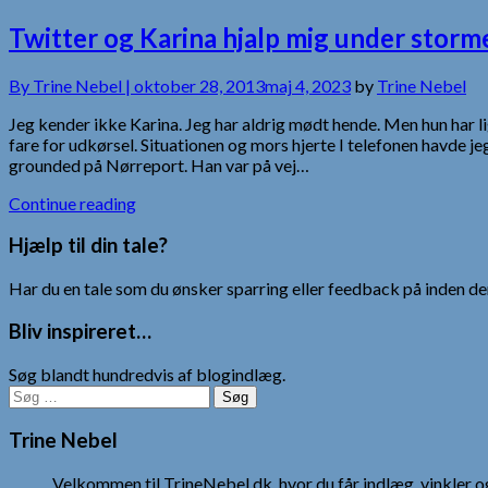
Twitter og Karina hjalp mig under storm
By
Trine Nebel |
oktober 28, 2013
maj 4, 2023
by
Trine Nebel
Jeg kender ikke Karina. Jeg har aldrig mødt hende. Men hun har li
fare for udkørsel. Situationen og mors hjerte I telefonen havd
grounded på Nørreport. Han var på vej…
Continue reading
Hjælp til din tale?
Har du en tale som du ønsker sparring eller feedback på inden den
Bliv inspireret…
Søg blandt hundredvis af blogindlæg.
Søg
efter:
Trine Nebel
Velkommen til TrineNebel.dk, hvor du får indlæg, vinkler