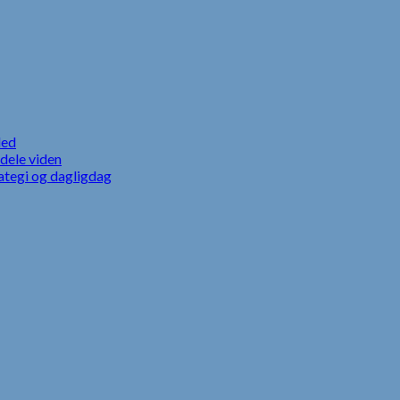
led
dele viden
ategi og dagligdag