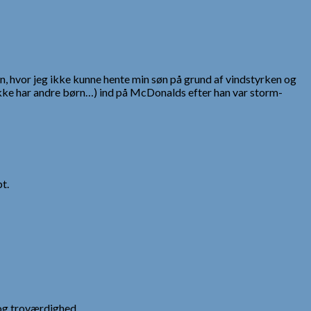
en, hvor jeg ikke kunne hente min søn på grund af vindstyrken og
kke har andre børn…) ind på McDonalds efter han var storm-
t.
og troværdighed.