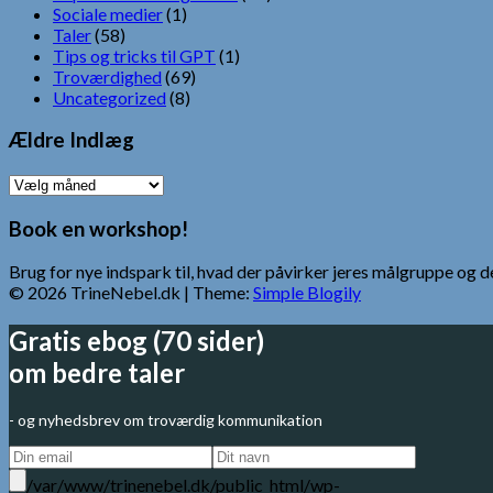
Sociale medier
(1)
Taler
(58)
Tips og tricks til GPT
(1)
Troværdighed
(69)
Uncategorized
(8)
Ældre Indlæg
Ældre
Indlæg
Book en workshop!
Brug for nye indspark til, hvad der påvirker jeres målgruppe o
© 2026 TrineNebel.dk
| Theme:
Simple Blogily
Gratis ebog (70 sider)
om bedre taler
- og nyhedsbrev om troværdig kommunikation
/var/www/trinenebel.dk/public_html/wp-