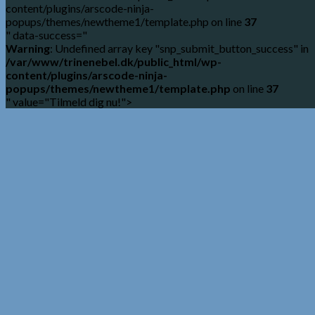
content/plugins/arscode-ninja-
popups/themes/newtheme1/template.php on line
37
" data-success="
Warning
: Undefined array key "snp_submit_button_success" in
/var/www/trinenebel.dk/public_html/wp-
content/plugins/arscode-ninja-
popups/themes/newtheme1/template.php
on line
37
" value="Tilmeld dig nu!">