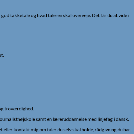
 god takketale og hvad taleren skal overveje. Det får du at vide i
t.
og troværdighed.
urnalisthøjskole samt en læreruddannelse med linjefag i dansk.
et eller kontakt mig om taler du selv skal holde, rådgivning du har