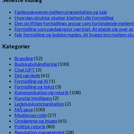
Seneste Indlæg
Fællesnævneren mellem præsentation og tale
Hvordan struktur skaber klarhed i din formidling
Den skriftlige formidlings ansvar som forbindende mellem
Formidling som pædagogisk værktøj: At glæde sig over at 
Når formidling og ledelse mødes: At bygge bro mellem str
Kategorier
Branding
(52)
Budskabshåndtering
(100)
Chat GPT
(2)
Det nørdede
(61)
Formidling og AI
(1)
Formidling og tekst
(3)
Kommunikation og retorik
(108)
Kunstig intelligens
(2)
Ledelseskommunikation
(2)
MÅ læse
(100)
Mediernes rolle
(27)
Omdømme og image
(65)
Politisk retorik
(80)
Reputation management
(28)