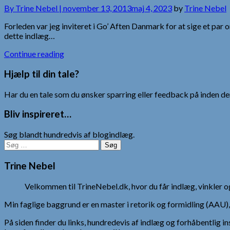
By
Trine Nebel |
november 13, 2013
maj 4, 2023
by
Trine Nebel
Forleden var jeg inviteret i Go’ Aften Danmark for at sige et par 
dette indlæg…
Continue reading
Hjælp til din tale?
Har du en tale som du ønsker sparring eller feedback på inden den
Bliv inspireret…
Søg blandt hundredvis af blogindlæg.
Søg
efter:
Trine Nebel
Velkommen til TrineNebel.dk, hvor du får indlæg, vinkler
Min faglige baggrund er en master i retorik og formidling (AAU
På siden finder du links, hundredevis af indlæg og forhåbentlig in