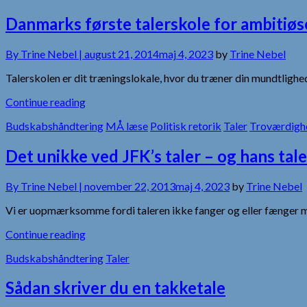
Danmarks første talerskole for ambitiøs
By
Trine Nebel |
august 21, 2014
maj 4, 2023
by
Trine Nebel
Talerskolen er dit træningslokale, hvor du træner din mundtlighed 
Continue reading
Budskabshåndtering
MÅ læse
Politisk retorik
Taler
Troværdigh
Det unikke ved JFK’s taler – og hans tal
By
Trine Nebel |
november 22, 2013
maj 4, 2023
by
Trine Nebel
Vi er uopmærksomme fordi taleren ikke fanger og eller fænger med 
Continue reading
Budskabshåndtering
Taler
Sådan skriver du en takketale