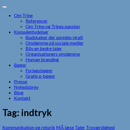
Skip
to
Om Trine
content
Referencer
Om Trine og Trines passion
Konsulentydelser
Budskaber der spredes viralt
Omdømme på sociale medier
Bliv en bedre taler
Organisationers omdømme
Human branding
Bøger
Forlagsbøger
Gratis e-bøger
Presse
Nyhedsbrev
Blog
Kontakt
Tag:
indtryk
Kommunikation og retorik
MÅ læse
Taler
Troværdighed