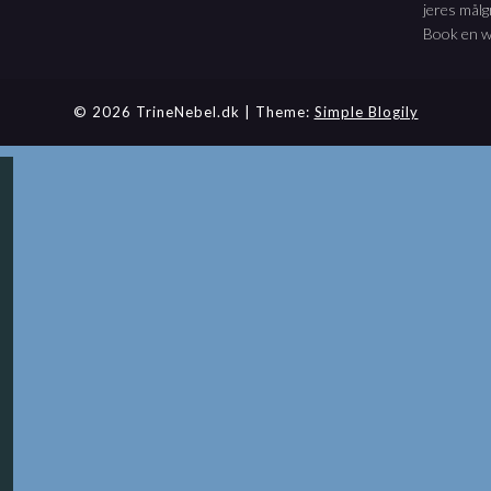
jeres mål
Book en wo
© 2026 TrineNebel.dk
| Theme:
Simple Blogily