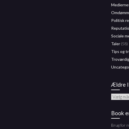
Mediernes
Omdømme
Politisk r
Reputati
Sociale m
Taler
(58)
Tips og tr
Troværdi
Uncatego
Ældre 
Ældre
Indlæg
Book e
Brug for n