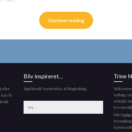
Continue reading
Bliv inspireret…
Trine 
 eller
Søg blandt hundredvis af blogindlæg.
Velkommen 
indlæg, vi
 kan få
arbejde m
kript.
Søg
troværdig
efter:
Min faglig
formidling
kommunika