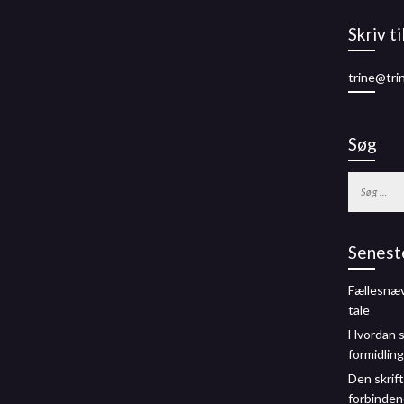
Skriv ti
trine@tri
Søg
Søg
efter:
Senest
Fællesnæ
tale
Hvordan s
formidling
Den skrift
forbinden