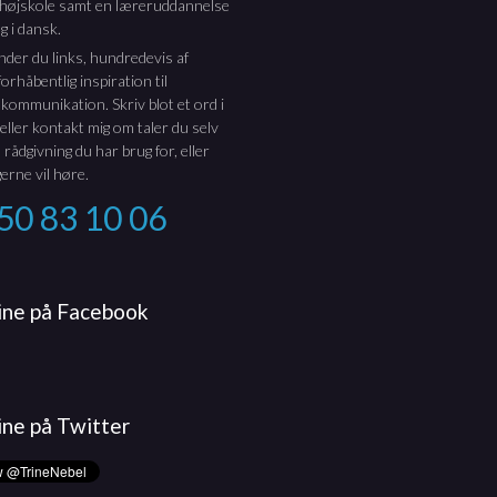
thøjskole samt en læreruddannelse
g i dansk.
inder du links, hundredevis af
orhåbentlig inspiration til
 kommunikation. Skriv blot et ord i
 eller kontakt mig om taler du selv
 rådgivning du har brug for, eller
erne vil høre.
50 83 10 06
rine på Facebook
ine på Twitter