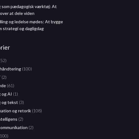
g som pædagogisk værktøj: At
over at dele viden
dling og ledelse mødes: At bygge
m strategi og dagligdag
rier
(52)
håndtering
(100)
T
(2)
ede
(61)
g og AI
(1)
g og tekst
(3)
tion og retorik
(108)
ntelligens
(2)
kommunikation
(2)
100)