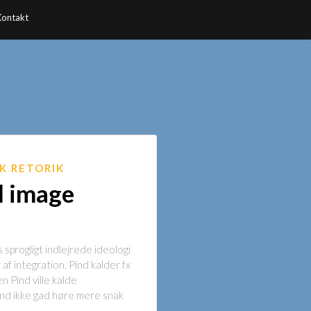
Kontakt
SK RETORIK
d image
sprogligt indlejrede ideologi
af integration. Pind kalder fx
n Pind ville kalde
Pind ikke gad høre mere snak