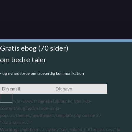
Gratis ebog (70 sider)
om bedre taler
- og nyhedsbrev om troværdig kommunikation
/var/www/trinenebel.dk/public_html/wp-
content/plugins/arscode-ninja-
popups/themes/newtheme1/template.php on line
37
" data-success="
Warning
: Undefined array key "snp_submit_button_success" in