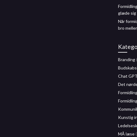
Formidlin
glæde sig 
Når formi
bro melle
Katego
Branding
Budskabs
Chat GP
Det nørd
Formidlin
Formidlin
Kommunika
Kunstig i
Ledelses
MÅ læse
(