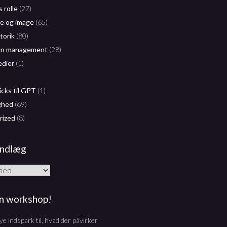
 rolle
(27)
 og image
(65)
etorik
(80)
on management
(28)
edier
(1)
icks til GPT
(1)
ghed
(69)
rized
(8)
Indlæg
n workshop!
ye indspark til, hvad der påvirker