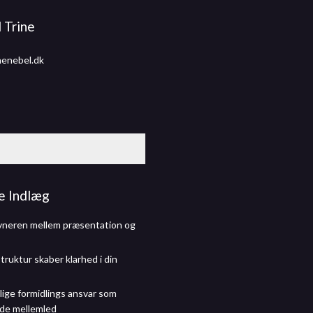
l Trine
nenebel.dk
e Indlæg
vneren mellem præsentation og
truktur skaber klarhed i din
lige formidlings ansvar som
de mellemled