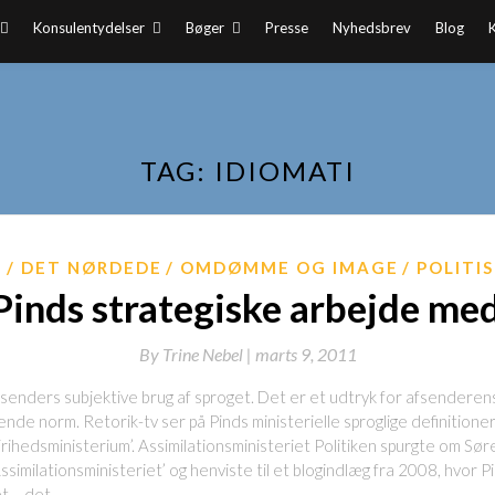
Konsulentydelser
Bøger
Presse
Nyhedsbrev
Blog
TAG:
IDIOMATI
G
DET NØRDEDE
OMDØMME OG IMAGE
POLITI
Pinds strategiske arbejde me
By
Trine Nebel |
marts 9, 2011
senders subjektive brug af sproget. Det er et udtryk for afsenderens 
nde norm. Retorik-tv ser på Pinds ministerielle sproglige definitioner 
‘Frihedsministerium’. Assimilationsministeriet Politiken spurgte om Søre
Assimilationsministeriet’ og henviste til et blogindlæg fra 2008, hvor 
et – det…