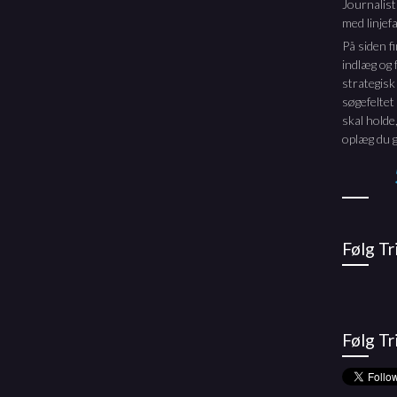
Journalis
med linjefa
På siden f
indlæg og f
strategisk
søgefeltet
skal holde,
oplæg du g
Følg T
Følg Tr