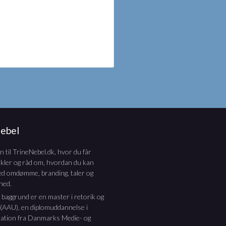
Nebel
til TrineNebel.dk, hvor du får
nkler og råd om, hvordan du kan
ed omdømme, branding, taler og
hed.
e baggrund er en master i retorik og
 (AAU), en diplomuddannelse i
tion fra Danmarks Medie- og