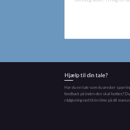
Hjælp til din tale?
Har du en tale som du ønsker sparring
feedback på inden den skal holdes? Du
rådgivning ned til én time på dit manus