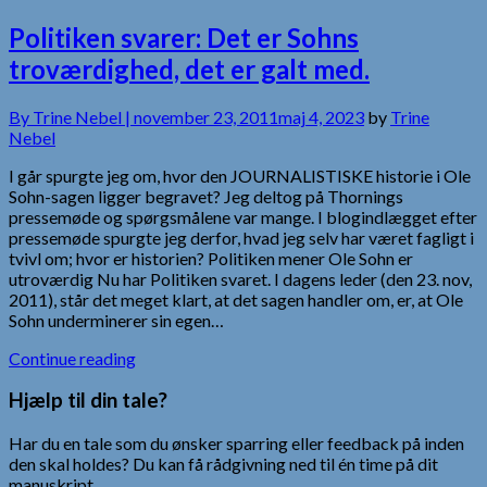
Politiken svarer: Det er Sohns
troværdighed, det er galt med.
By
Trine Nebel |
november 23, 2011
maj 4, 2023
by
Trine
Nebel
I går spurgte jeg om, hvor den JOURNALISTISKE historie i Ole
Sohn-sagen ligger begravet? Jeg deltog på Thornings
pressemøde og spørgsmålene var mange. I blogindlægget efter
pressemøde spurgte jeg derfor, hvad jeg selv har været fagligt i
tvivl om; hvor er historien? Politiken mener Ole Sohn er
utroværdig Nu har Politiken svaret. I dagens leder (den 23. nov,
2011), står det meget klart, at det sagen handler om, er, at Ole
Sohn underminerer sin egen…
Continue reading
Hjælp til din tale?
Har du en tale som du ønsker sparring eller feedback på inden
den skal holdes? Du kan få rådgivning ned til én time på dit
manuskript.