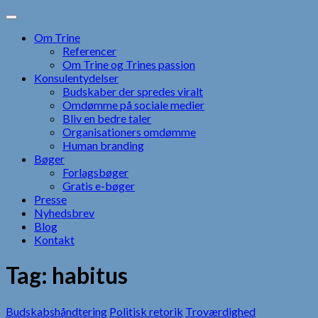
Skip
to
Om Trine
content
Referencer
Om Trine og Trines passion
Konsulentydelser
Budskaber der spredes viralt
Omdømme på sociale medier
Bliv en bedre taler
Organisationers omdømme
Human branding
Bøger
Forlagsbøger
Gratis e-bøger
Presse
Nyhedsbrev
Blog
Kontakt
Tag:
habitus
Budskabshåndtering
Politisk retorik
Troværdighed