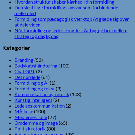
Hvordan struktur skaber klarhed i din formidling
Den skriftlige formidlings ansvar som forbindende
mellemled
Formidling som pædagogisk værktøj: At glæde sig over
at dele viden
Når formidling og ledelse mødes: At bygge bro mellem
strategi og dagligdag
Kategorier
Branding
(52)
Budskabshåndtering
(100)
Chat GPT
(2)
Det nørdede
(61)
Formidling og AI
(1)
Formidling og tekst
(3)
Kommunikation og retorik
(108)
Kunstig intelligens
(2)
Ledelseskommunikation
(2)
MÅ læse
(100)
Mediernes rolle
(27)
Omdømme og image
(65)
Politisk retorik
(80)
Reputation management
(28)