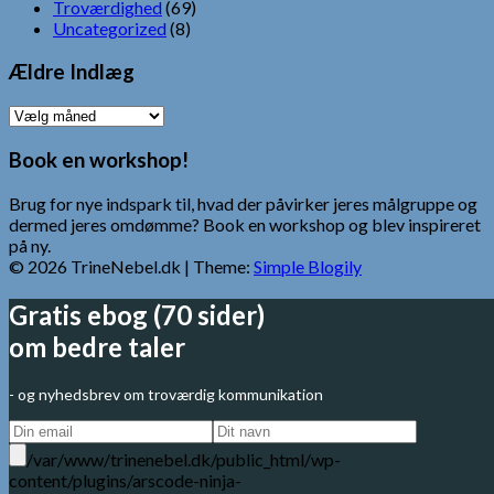
Troværdighed
(69)
Uncategorized
(8)
Ældre Indlæg
Ældre
Indlæg
Book en workshop!
Brug for nye indspark til, hvad der påvirker jeres målgruppe og
dermed jeres omdømme? Book en workshop og blev inspireret
på ny.
© 2026 TrineNebel.dk
| Theme:
Simple Blogily
Gratis ebog (70 sider)
om bedre taler
- og nyhedsbrev om troværdig kommunikation
/var/www/trinenebel.dk/public_html/wp-
content/plugins/arscode-ninja-