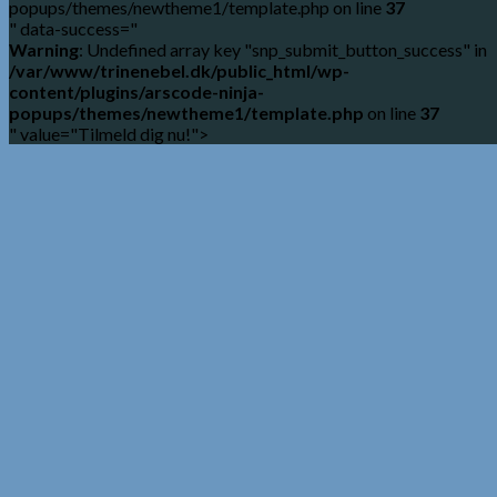
popups/themes/newtheme1/template.php on line
37
" data-success="
Warning
: Undefined array key "snp_submit_button_success" in
/var/www/trinenebel.dk/public_html/wp-
content/plugins/arscode-ninja-
popups/themes/newtheme1/template.php
on line
37
" value="Tilmeld dig nu!">