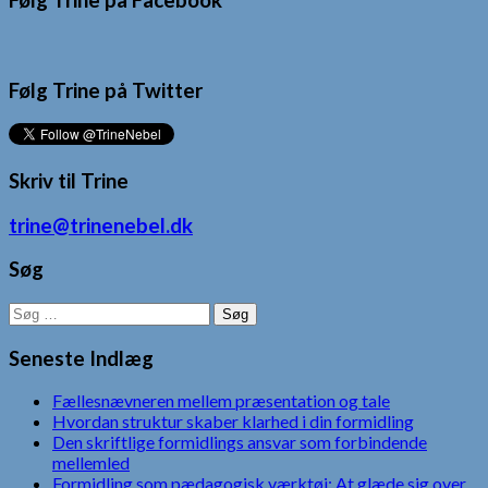
Følg Trine på Facebook
Følg Trine på Twitter
Skriv til Trine
trine@trinenebel.dk
Søg
Søg
efter:
Seneste Indlæg
Fællesnævneren mellem præsentation og tale
Hvordan struktur skaber klarhed i din formidling
Den skriftlige formidlings ansvar som forbindende
mellemled
Formidling som pædagogisk værktøj: At glæde sig over