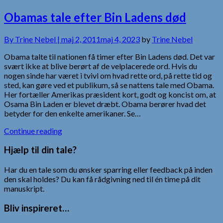
Obamas tale efter Bin Ladens død
By
Trine Nebel |
maj 2, 2011
maj 4, 2023
by
Trine Nebel
Obama talte til nationen få timer efter Bin Ladens død. Det var
svært ikke at blive berørt af de velplacerede ord. Hvis du
nogen sinde har været i tvivl om hvad rette ord, på rette tid og
sted, kan gøre ved et publikum, så se nattens tale med Obama.
Her fortæller Amerikas præsident kort, godt og koncist om, at
Osama Bin Laden er blevet dræbt. Obama berører hvad det
betyder for den enkelte amerikaner. Se…
Continue reading
Hjælp til din tale?
Har du en tale som du ønsker sparring eller feedback på inden
den skal holdes? Du kan få rådgivning ned til én time på dit
manuskript.
Bliv inspireret…