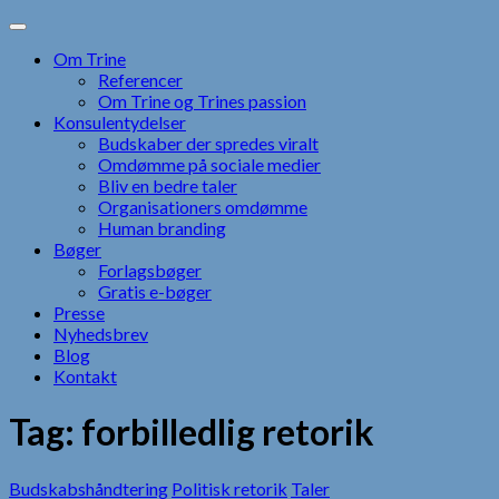
Skip
to
Om Trine
content
Referencer
Om Trine og Trines passion
Konsulentydelser
Budskaber der spredes viralt
Omdømme på sociale medier
Bliv en bedre taler
Organisationers omdømme
Human branding
Bøger
Forlagsbøger
Gratis e-bøger
Presse
Nyhedsbrev
Blog
Kontakt
Tag:
forbilledlig retorik
Budskabshåndtering
Politisk retorik
Taler