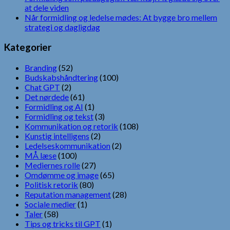
at dele viden
Når formidling og ledelse mødes: At bygge bro mellem
strategi og dagligdag
Kategorier
Branding
(52)
Budskabshåndtering
(100)
Chat GPT
(2)
Det nørdede
(61)
Formidling og AI
(1)
Formidling og tekst
(3)
Kommunikation og retorik
(108)
Kunstig intelligens
(2)
Ledelseskommunikation
(2)
MÅ læse
(100)
Mediernes rolle
(27)
Omdømme og image
(65)
Politisk retorik
(80)
Reputation management
(28)
Sociale medier
(1)
Taler
(58)
Tips og tricks til GPT
(1)