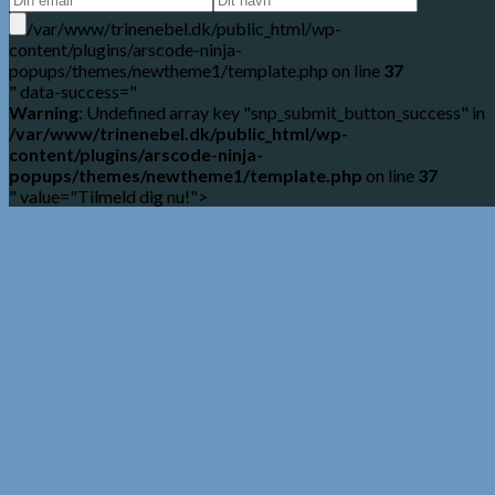
/var/www/trinenebel.dk/public_html/wp-
content/plugins/arscode-ninja-
popups/themes/newtheme1/template.php on line
37
" data-success="
Warning
: Undefined array key "snp_submit_button_success" in
/var/www/trinenebel.dk/public_html/wp-
content/plugins/arscode-ninja-
popups/themes/newtheme1/template.php
on line
37
" value="Tilmeld dig nu!">