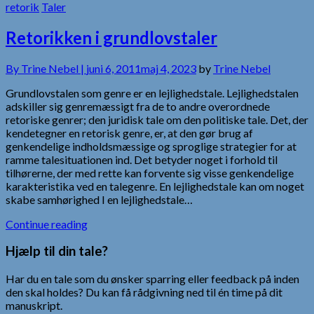
retorik
Taler
Retorikken i grundlovstaler
By
Trine Nebel |
juni 6, 2011
maj 4, 2023
by
Trine Nebel
Grundlovstalen som genre er en lejlighedstale. Lejlighedstalen
adskiller sig genremæssigt fra de to andre overordnede
retoriske genrer; den juridisk tale om den politiske tale. Det, der
kendetegner en retorisk genre, er, at den gør brug af
genkendelige indholdsmæssige og sproglige strategier for at
ramme talesituationen ind. Det betyder noget i forhold til
tilhørerne, der med rette kan forvente sig visse genkendelige
karakteristika ved en talegenre. En lejlighedstale kan om noget
skabe samhørighed I en lejlighedstale…
Continue reading
Hjælp til din tale?
Har du en tale som du ønsker sparring eller feedback på inden
den skal holdes? Du kan få rådgivning ned til én time på dit
manuskript.