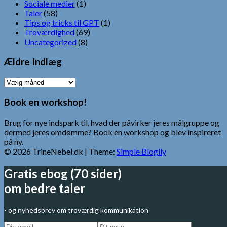
Sociale medier
(1)
Taler
(58)
Tips og tricks til GPT
(1)
Troværdighed
(69)
Uncategorized
(8)
Ældre Indlæg
Ældre
Indlæg
Book en workshop!
Brug for nye indspark til, hvad der påvirker jeres målgruppe og
dermed jeres omdømme? Book en workshop og blev inspireret
på ny.
© 2026 TrineNebel.dk
| Theme:
Simple Blogily
Gratis ebog (70 sider)
om bedre taler
- og nyhedsbrev om troværdig kommunikation