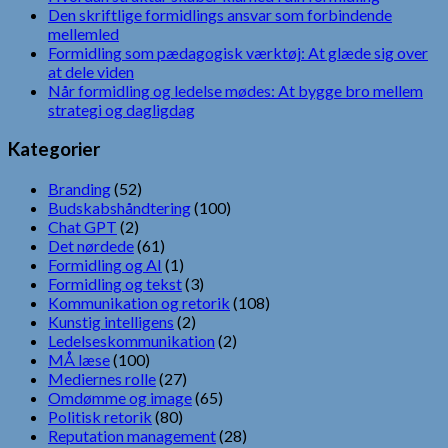
Den skriftlige formidlings ansvar som forbindende
mellemled
Formidling som pædagogisk værktøj: At glæde sig over
at dele viden
Når formidling og ledelse mødes: At bygge bro mellem
strategi og dagligdag
Kategorier
Branding
(52)
Budskabshåndtering
(100)
Chat GPT
(2)
Det nørdede
(61)
Formidling og AI
(1)
Formidling og tekst
(3)
Kommunikation og retorik
(108)
Kunstig intelligens
(2)
Ledelseskommunikation
(2)
MÅ læse
(100)
Mediernes rolle
(27)
Omdømme og image
(65)
Politisk retorik
(80)
Reputation management
(28)