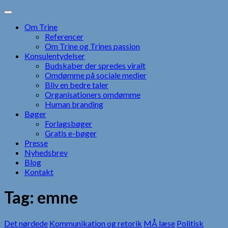
Skip
to
Om Trine
content
Referencer
Om Trine og Trines passion
Konsulentydelser
Budskaber der spredes viralt
Omdømme på sociale medier
Bliv en bedre taler
Organisationers omdømme
Human branding
Bøger
Forlagsbøger
Gratis e-bøger
Presse
Nyhedsbrev
Blog
Kontakt
Tag:
emne
Det nørdede
Kommunikation og retorik
MÅ læse
Politisk