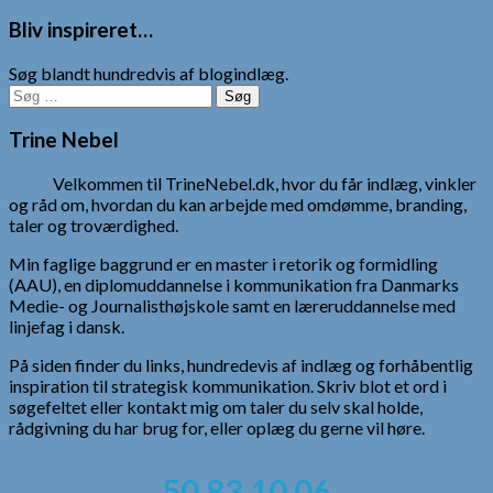
Bliv inspireret…
Søg blandt hundredvis af blogindlæg.
Søg
efter:
Trine Nebel
Velkommen til TrineNebel.dk, hvor du får indlæg, vinkler
og råd om, hvordan du kan arbejde med omdømme, branding,
taler og troværdighed.
Min faglige baggrund er en master i retorik og formidling
(AAU), en diplomuddannelse i kommunikation fra Danmarks
Medie- og Journalisthøjskole samt en læreruddannelse med
linjefag i dansk.
På siden finder du links, hundredevis af indlæg og forhåbentlig
inspiration til strategisk kommunikation. Skriv blot et ord i
søgefeltet eller kontakt mig om taler du selv skal holde,
rådgivning du har brug for, eller oplæg du gerne vil høre.
50 83 10 06