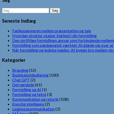
Søg
Søg
efter:
Seneste Indlæg
Fællesnævneren mellem præsentation og tale
Hvordan struktur skaber klarhed i din formidling
Den skriftlige formidlings ansvar som forbindende mellem
Formidling som pædagogisk værktøj: At glæde sig over at 
Når formidling og ledelse mødes: At bygge bro mellem str
Kategorier
Branding
(52)
Budskabshåndtering
(100)
Chat GPT
(2)
Det nørdede
(61)
Formidling og AI
(1)
Formidling og tekst
(3)
Kommunikation og retorik
(108)
Kunstig intelligens
(2)
Ledelseskommunikation
(2)
MÅ læse
(100)