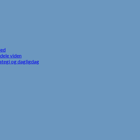
led
dele viden
ategi og dagligdag