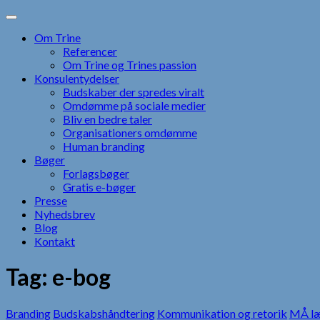
Skip
to
Om Trine
content
Referencer
Om Trine og Trines passion
Konsulentydelser
Budskaber der spredes viralt
Omdømme på sociale medier
Bliv en bedre taler
Organisationers omdømme
Human branding
Bøger
Forlagsbøger
Gratis e-bøger
Presse
Nyhedsbrev
Blog
Kontakt
Tag:
e-bog
Branding
Budskabshåndtering
Kommunikation og retorik
MÅ l