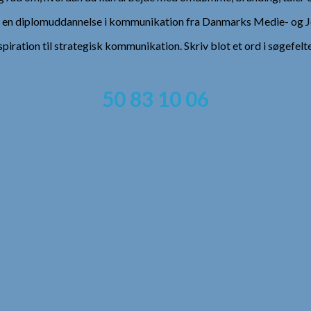
), en diplomuddannelse i kommunikation fra Danmarks Medie- og Jo
spiration til strategisk kommunikation. Skriv blot et ord i søgefelt
50 83 10 06