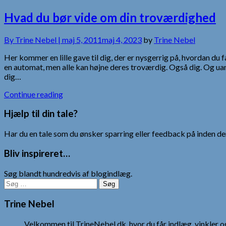
Hvad du bør vide om din troværdighed
By
Trine Nebel |
maj 5, 2011
maj 4, 2023
by
Trine Nebel
Her kommer en lille gave til dig, der er nysgerrig på, hvordan du 
en automat, men alle kan højne deres troværdig. Også dig. Og uans
dig…
Continue reading
Hjælp til din tale?
Har du en tale som du ønsker sparring eller feedback på inden den
Bliv inspireret…
Søg blandt hundredvis af blogindlæg.
Søg
efter:
Trine Nebel
Velkommen til TrineNebel.dk, hvor du får indlæg, vinkler