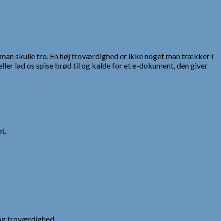
m man skulle tro. En høj troværdighed er ikke noget man trækker i
ller lad os spise brød til og kalde for et e-dokument, den giver
t.
og troværdighed.