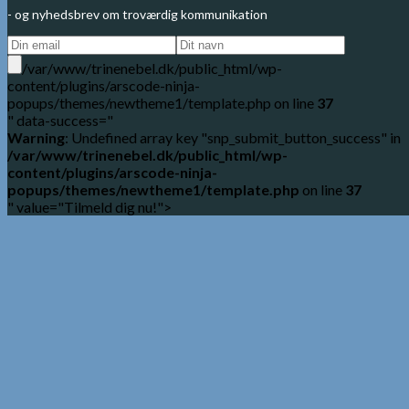
- og nyhedsbrev om troværdig kommunikation
/var/www/trinenebel.dk/public_html/wp-
content/plugins/arscode-ninja-
popups/themes/newtheme1/template.php on line
37
" data-success="
Warning
: Undefined array key "snp_submit_button_success" in
/var/www/trinenebel.dk/public_html/wp-
content/plugins/arscode-ninja-
popups/themes/newtheme1/template.php
on line
37
" value="Tilmeld dig nu!">