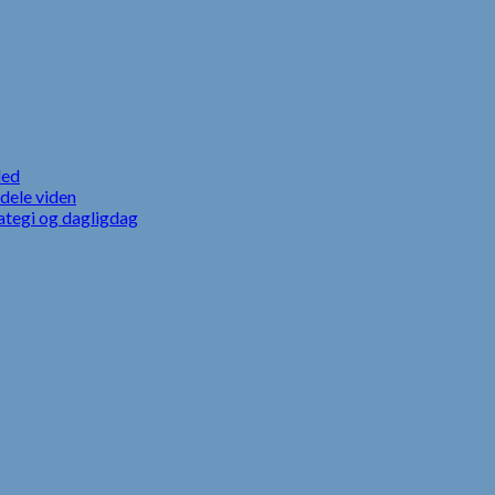
led
dele viden
ategi og dagligdag