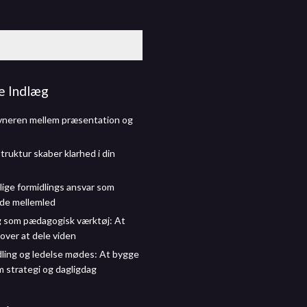
e Indlæg
vneren mellem præsentation og
truktur skaber klarhed i din
lige formidlings ansvar som
de mellemled
g som pædagogisk værktøj: At
over at dele viden
dling og ledelse mødes: At bygge
m strategi og dagligdag