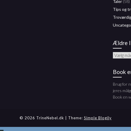
Taler
(58)
Tips og tr
Troværdi
Uncatego
Ældre 
Ældre
Indlæg
Book e
Brug for n
jeres mål
Book en wo
© 2026 TrineNebel.dk
| Theme:
Simple Blogily