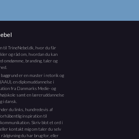
Nebel
til TrineNebel.dk, hvor du får
nkler og råd om, hvordan du kan
ed omdømme, branding, taler og
hed.
e baggrund er en master i retorik og
 (AAU), en diplomuddannelse i
tion fra Danmarks Medie- og
thøjskole samt en læreruddannelse
g i dansk.
inder du links, hundredevis af
orhåbentlig inspiration til
 kommunikation. Skriv blot et ord i
 eller kontakt mig om taler du selv
 rådgivning du har brug for, eller