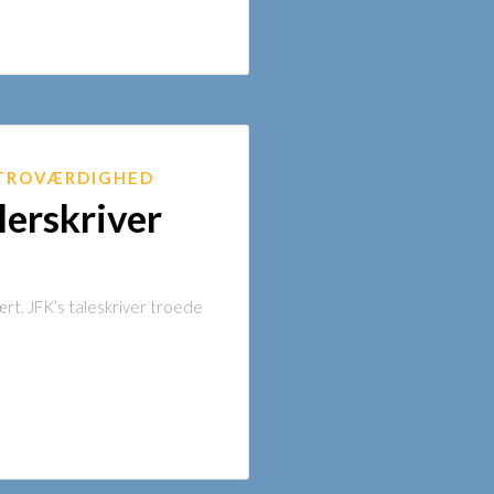
TROVÆRDIGHED
lerskriver
rt. JFK’s taleskriver troede