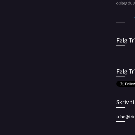
oplæg du g
Følg T
Følg Tr
Skriv ti
trine@tri