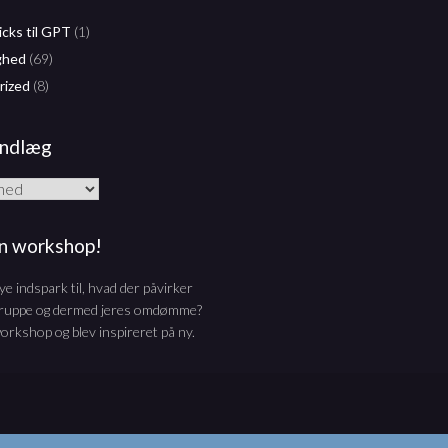
icks til GPT
(1)
ghed
(69)
rized
(8)
Indlæg
n workshop!
ye indspark til, hvad der påvirker
gruppe og dermed jeres omdømme?
rkshop og blev inspireret på ny.