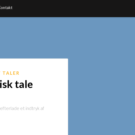
Kontakt
TALER
isk tale
 efterlade et indtryk af