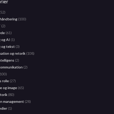
rier
(52)
håndtering
(100)
T
(2)
ede
(61)
g og AI
(1)
g og tekst
(3)
tion og retorik
(108)
ntelligens
(2)
kommunikation
(2)
100)
 rolle
(27)
 og image
(65)
etorik
(80)
on management
(28)
edier
(1)