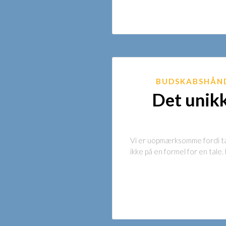
BUDSKABSHÅN
Det unikk
Vi er uopmærksomme fordi tal
ikke på en formel for en tale.