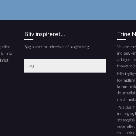
Bliv inspireret…
Trine 
 eller
Søg blandt hundredvis af blogindlæg.
Velkommen 
indlæg, vi
 kan få
arbejde m
kript.
Søg
troværdig
efter:
Min faglig
formidling
kommunika
Journalis
med linjefa
På siden f
indlæg og f
strategisk
søgefeltet
skal holde,