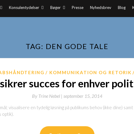
Konsulentydelser
Bøger
Presse
Nyhedsbrev
Blog
TAG:
DEN GODE TALE
ABSHÅNDTERING
KOMMUNIKATION OG RETORIK
sikrer succes for enhver polit
By
Trine Nebel |
september 15, 2014
 mål; visualisere en tydelig løsning på publikums behov (ikke dine) samt
optik).