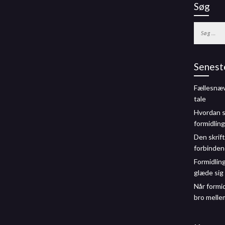
Søg
Søg
efter:
Senest
Fællesnæ
tale
Hvordan s
formidling
Den skrift
forbinden
Formidlin
glæde sig 
Når formi
bro melle