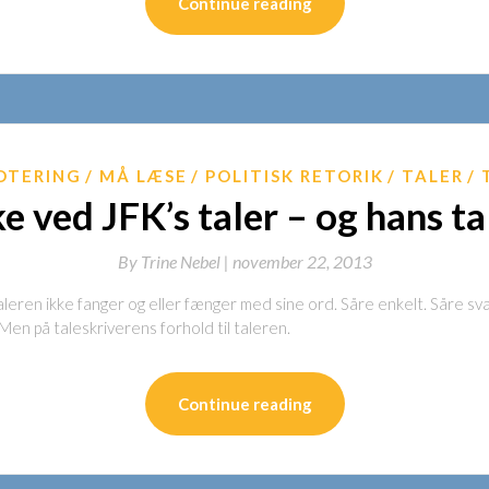
Continue reading
DTERING
MÅ LÆSE
POLITISK RETORIK
TALER
e ved JFK’s taler – og hans ta
By
Trine Nebel |
november 22, 2013
eren ikke fanger og eller fænger med sine ord. Såre enkelt. Såre svæ
 Men på taleskriverens forhold til taleren.
Continue reading