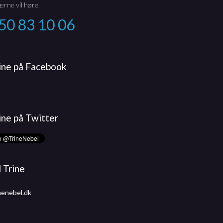
erne vil høre.
50 83 10 06
rine på Facebook
ine på Twitter
l Trine
nenebel.dk