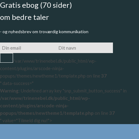
Gratis ebog (70 sider)
om bedre taler
- og nyhedsbrev om troværdig kommunikation
/var/www/trinenebel.dk/public_html/wp-
content/plugins/arscode-ninja-
popups/themes/newtheme1/template.php on line
37
" data-success="
Warning
: Undefined array key "snp_submit_button_success" in
/var/www/trinenebel.dk/public_html/wp-
content/plugins/arscode-ninja-
popups/themes/newtheme1/template.php
on line
37
" value="Tilmeld dig nu!">