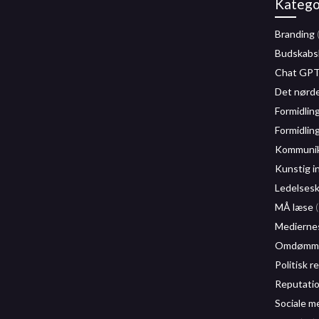
Katego
Branding
Budskabs
Chat GP
Det nørd
Formidlin
Formidlin
Kommunika
Kunstig i
Ledelses
MÅ læse
(
Mediernes
Omdømme
Politisk r
Reputati
Sociale m