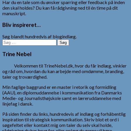
Har du en tale som du ønsker sparring eller feedback på inden
den skal holdes? Du kan få rådgivning ned til én time på dit
manuskript.
Bliv inspireret…
Søg blandt hundredvis af blogindlæg.
Søg
efter:
Trine Nebel
Velkommen til TrineNebel.dk, hvor du får indlæg, vinkler
og råd om, hvordan du kan arbejde med omdømme, branding,
taler og troværdighed.
Min faglige baggrund er en master i retorik og formidling
(AAU), en diplomuddannelse i kommunikation fra Danmarks
Medie- og Journalisthøjskole samt en læreruddannelse med
linjefag i dansk.
På siden finder du links, hundredevis af indlæg og forhåbentlig
inspiration til strategisk kommunikation. Skriv blot et ord i
søgefeltet eller kontakt mig om taler du selv skal holde,
rådgivning du har brug for, eller oplæg du gerne vil høre.