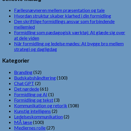
Fællesnævneren mellem præsentation og tale
Hvordan struktur skaber klarhed i din formidling
Den skriftlige formidlings ansvar som forbindende
mellemled
Formidling som pædagogisk værktøj: At glæde sig over
at dele viden
Når formidling og ledelse mødes: At bygge bro mellem
strategi og dagligdag
Kategorier
Branding
(52)
Budskabshåndtering
(100)
Chat GPT
(2)
Det nørdede
(61)
Formidling og AI
(1)
Formidling og tekst
(3)
Kommunikation og retorik
(108)
Kunstig intelligens
(2)
Ledelseskommunikation
(2)
MÅ læse
(100)
Mediernes rolle
(27)