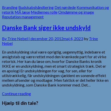
Branding
Budskabshåndtering
Det nørdede
Kommunikation og
retorik
MÅ læse
Mediernes rolle
Omdømme og image
Reputation management
Danske Bank siger ikke undskyld
By
Trine Nebel |
december 20, 2012
maj 4, 2023
by
Trine
Nebel
En undskyldning skal være oprigtig, uegennyttig, indebære et
ansigtstab og være rettet mod den krænkede part for at virke
retorisk. Her kan du læse om, hvorfor Danske Banks kronik
IKKE er en undskyldning, men et smart strategisk træk. Det er
en apologi Er undskyldningen for vag, for sen, eller for
utilstrækkelig, får undskyldningen sjældent en sonende effekt
mellem afsender og modtager. Men faktisk er det heller ikke en
undskyldning, som Danske Bank kommer med. Det…
Continue reading
Hjælp til din tale?