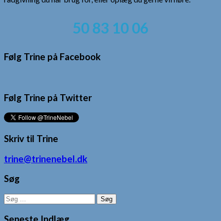
50 83 10 06
Følg Trine på Facebook
Følg Trine på Twitter
Skriv til Trine
trine@trinenebel.dk
Søg
Søg
efter:
Seneste Indlæg