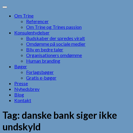
Skip
to
Om Trine
content
Referencer
Om Trine og Trines passion
Konsulentydelser
Budskaber der spredes viralt
Omdømme på sociale medier
Bliv en bedre taler
Organisationers omdømme
Human branding
Bøger
Forlagsbøger
Gratis e-bøger
Presse
Nyhedsbrev
Blog
Kontakt
Tag:
danske bank siger ikke
undskyld