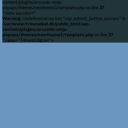
content/plugins/arscode-ninja-
popups/themes/newtheme1/template.php on line
37
" data-success="
Warning
: Undefined array key "snp_submit_button_success" in
/var/www/trinenebel.dk/public_html/wp-
content/plugins/arscode-ninja-
popups/themes/newtheme1/template.php
on line
37
" value="Tilmeld dig nu!">