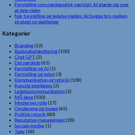
Formidling som pædagogisk værktøj: At glæde sig over
at dele viden
Når formidling og ledelse mødes: At bygge bro mellem
strategi og dagligdag
Kategorier
Branding
(52)
Budskabshåndtering
(100)
Chat GPT
(2)
Det nørdede
(61)
Formidling og AI
(1)
Formidling og tekst
(3)
Kommunikation og retorik
(108)
Kunstig intelligens
(2)
Ledelseskommunikation
(2)
MÅ læse
(100)
Mediernes rolle
(27)
Omdømme og image
(65)
Politisk retorik
(80)
Reputation management
(28)
Sociale medier
(1)
Taler
(58)