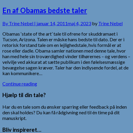
En af Obamas bedste taler
By
Trine Nebel |
januar 14, 2011
maj 4, 2023
by
Trine Nebel
Obamas ‘state of the art’ tale til ofrene for skuddramaet i
Tucson, Arizona. Talen er måske hans bedste til dato. Der er i
retorisk forstand tale om en lejlighedstale, hvis formål er at
rose eller dadle. Obama samler nationen med denne tale, hvor
han med hele sin troværdighed vinder tilhørernes – og verdens –
velvilje ved akkurat at sætte publikum i den følelsesmæssige
bevægelse sagen kræver. Taler har den indlysende fordel, at de
kan kommunikere…
Continue reading
Hjælp til din tale?
Har du en tale som du ønsker sparring eller feedback på inden
den skal holdes? Du kan få rådgivning ned til én time på dit
manuskript.
Bliv inspireret…