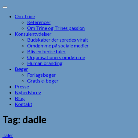
Skip
to
Om Trine
content
Referencer
Om Trine og Trines passion
Konsulentydelser
Budskaber der spredes viralt
Omdømme på sociale medier
Bliv en bedre taler
Organisationers omdømme
Human branding
Bøger
Forlagsbøger
Gratis e-bøger
Presse
Nyhedsbrev
Blog
Kontakt
Tag:
dadle
Taler