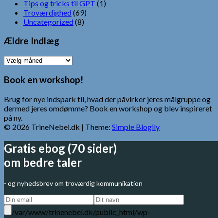
Tips og tricks til GPT
(1)
Troværdighed
(69)
Uncategorized
(8)
Ældre Indlæg
Ældre
Indlæg
Book en workshop!
Brug for nye indspark til, hvad der påvirker jeres målgruppe og
dermed jeres omdømme? Book en workshop og blev inspireret
på ny.
© 2026 TrineNebel.dk
| Theme:
Simple Blogily
Gratis ebog (70 sider)
om bedre taler
- og nyhedsbrev om troværdig kommunikation
/var/www/trinenebel.dk/public_html/wp-