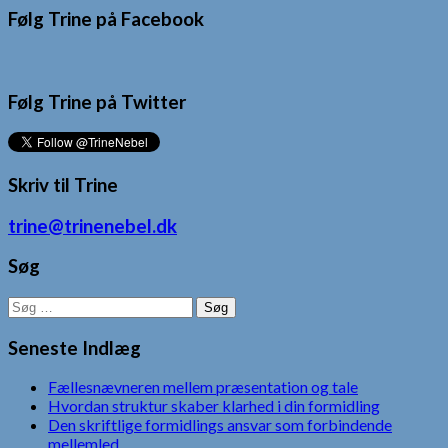
Følg Trine på Facebook
Følg Trine på Twitter
Skriv til Trine
trine@trinenebel.dk
Søg
Søg
efter:
Seneste Indlæg
Fællesnævneren mellem præsentation og tale
Hvordan struktur skaber klarhed i din formidling
Den skriftlige formidlings ansvar som forbindende
mellemled