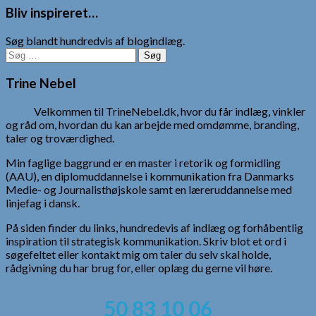
Bliv inspireret…
Søg blandt hundredvis af blogindlæg.
Søg
efter:
Trine Nebel
Velkommen til TrineNebel.dk, hvor du får indlæg, vinkler
og råd om, hvordan du kan arbejde med omdømme, branding,
taler og troværdighed.
Min faglige baggrund er en master i retorik og formidling
(AAU), en diplomuddannelse i kommunikation fra Danmarks
Medie- og Journalisthøjskole samt en læreruddannelse med
linjefag i dansk.
På siden finder du links, hundredevis af indlæg og forhåbentlig
inspiration til strategisk kommunikation. Skriv blot et ord i
søgefeltet eller kontakt mig om taler du selv skal holde,
rådgivning du har brug for, eller oplæg du gerne vil høre.
50 83 10 06