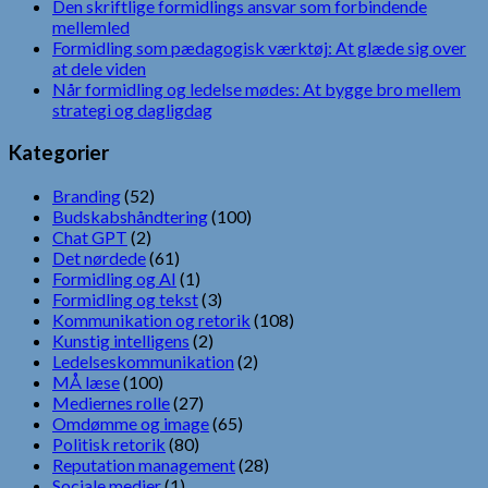
Den skriftlige formidlings ansvar som forbindende
mellemled
Formidling som pædagogisk værktøj: At glæde sig over
at dele viden
Når formidling og ledelse mødes: At bygge bro mellem
strategi og dagligdag
Kategorier
Branding
(52)
Budskabshåndtering
(100)
Chat GPT
(2)
Det nørdede
(61)
Formidling og AI
(1)
Formidling og tekst
(3)
Kommunikation og retorik
(108)
Kunstig intelligens
(2)
Ledelseskommunikation
(2)
MÅ læse
(100)
Mediernes rolle
(27)
Omdømme og image
(65)
Politisk retorik
(80)
Reputation management
(28)
Sociale medier
(1)