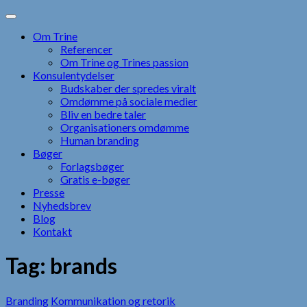
Skip
to
Om Trine
content
Referencer
Om Trine og Trines passion
Konsulentydelser
Budskaber der spredes viralt
Omdømme på sociale medier
Bliv en bedre taler
Organisationers omdømme
Human branding
Bøger
Forlagsbøger
Gratis e-bøger
Presse
Nyhedsbrev
Blog
Kontakt
Tag:
brands
Branding
Kommunikation og retorik