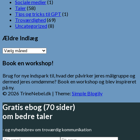
Sociale medier
(1)
Taler
(58)
Tips og tricks til GPT
(1)
Troværdighed
(69)
Uncategorized
(8)
Ældre Indlæg
Ældre
Indlæg
Book en workshop!
Brug for nye indspark til, hvad der påvirker jeres målgruppe og
dermed jeres omdømme? Book en workshop og blev inspireret
på ny.
© 2026 TrineNebel.dk
| Theme:
Simple Blogily
Gratis ebog (70 sider)
om bedre taler
- og nyhedsbrev om troværdig kommunikation