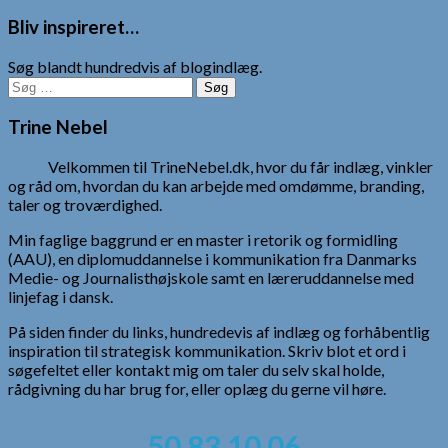
Bliv inspireret…
Søg blandt hundredvis af blogindlæg.
Søg
efter:
Trine Nebel
Velkommen til TrineNebel.dk, hvor du får indlæg, vinkler
og råd om, hvordan du kan arbejde med omdømme, branding,
taler og troværdighed.
Min faglige baggrund er en master i retorik og formidling
(AAU), en diplomuddannelse i kommunikation fra Danmarks
Medie- og Journalisthøjskole samt en læreruddannelse med
linjefag i dansk.
På siden finder du links, hundredevis af indlæg og forhåbentlig
inspiration til strategisk kommunikation. Skriv blot et ord i
søgefeltet eller kontakt mig om taler du selv skal holde,
rådgivning du har brug for, eller oplæg du gerne vil høre.
50 83 10 06