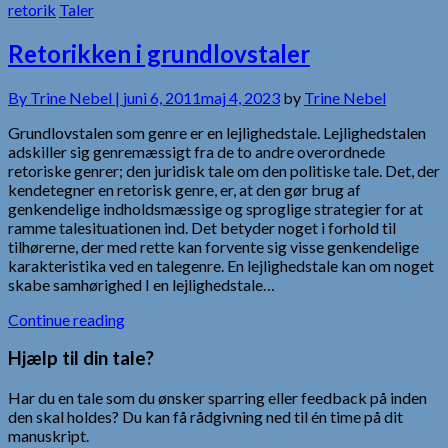
retorik
Taler
Retorikken i grundlovstaler
By
Trine Nebel |
juni 6, 2011
maj 4, 2023
by
Trine Nebel
Grundlovstalen som genre er en lejlighedstale. Lejlighedstalen
adskiller sig genremæssigt fra de to andre overordnede
retoriske genrer; den juridisk tale om den politiske tale. Det, der
kendetegner en retorisk genre, er, at den gør brug af
genkendelige indholdsmæssige og sproglige strategier for at
ramme talesituationen ind. Det betyder noget i forhold til
tilhørerne, der med rette kan forvente sig visse genkendelige
karakteristika ved en talegenre. En lejlighedstale kan om noget
skabe samhørighed I en lejlighedstale…
Continue reading
Hjælp til din tale?
Har du en tale som du ønsker sparring eller feedback på inden
den skal holdes? Du kan få rådgivning ned til én time på dit
manuskript.