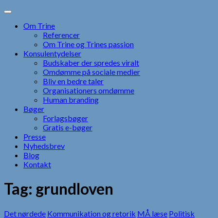
Skip
to
Om Trine
content
Referencer
Om Trine og Trines passion
Konsulentydelser
Budskaber der spredes viralt
Omdømme på sociale medier
Bliv en bedre taler
Organisationers omdømme
Human branding
Bøger
Forlagsbøger
Gratis e-bøger
Presse
Nyhedsbrev
Blog
Kontakt
Tag:
grundloven
Det nørdede
Kommunikation og retorik
MÅ læse
Politisk