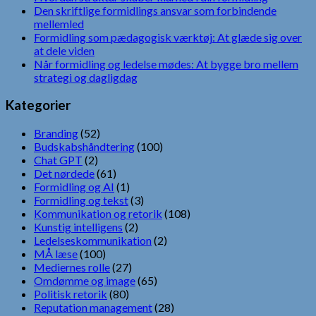
Den skriftlige formidlings ansvar som forbindende
mellemled
Formidling som pædagogisk værktøj: At glæde sig over
at dele viden
Når formidling og ledelse mødes: At bygge bro mellem
strategi og dagligdag
Kategorier
Branding
(52)
Budskabshåndtering
(100)
Chat GPT
(2)
Det nørdede
(61)
Formidling og AI
(1)
Formidling og tekst
(3)
Kommunikation og retorik
(108)
Kunstig intelligens
(2)
Ledelseskommunikation
(2)
MÅ læse
(100)
Mediernes rolle
(27)
Omdømme og image
(65)
Politisk retorik
(80)
Reputation management
(28)