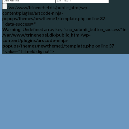
/var/www/trinenebel.dk/public_html/wp-
content/plugins/arscode-ninja-
popups/themes/newtheme1/template.php on line
37
" data-success="
Warning
: Undefined array key "snp_submit_button_success" in
/var/www/trinenebel.dk/public_html/wp-
content/plugins/arscode-ninja-
popups/themes/newtheme1/template.php
on line
37
" value="Tilmeld dig nu!">