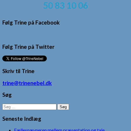
50 83 10 06
Følg Trine på Facebook
Følg Trine på Twitter
Skriv til Trine
trine@trinenebel.dk
Søg
Søg
efter:
Seneste Indlæg
Fællesnævneren mellem præsentation og tale