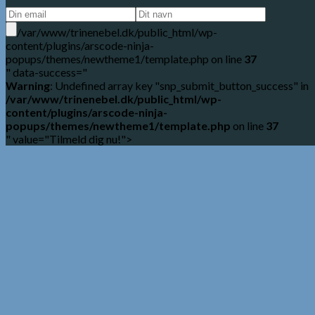
/var/www/trinenebel.dk/public_html/wp-
content/plugins/arscode-ninja-
popups/themes/newtheme1/template.php on line
37
" data-success="
Warning
: Undefined array key "snp_submit_button_success" in
/var/www/trinenebel.dk/public_html/wp-
content/plugins/arscode-ninja-
popups/themes/newtheme1/template.php
on line
37
" value="Tilmeld dig nu!">