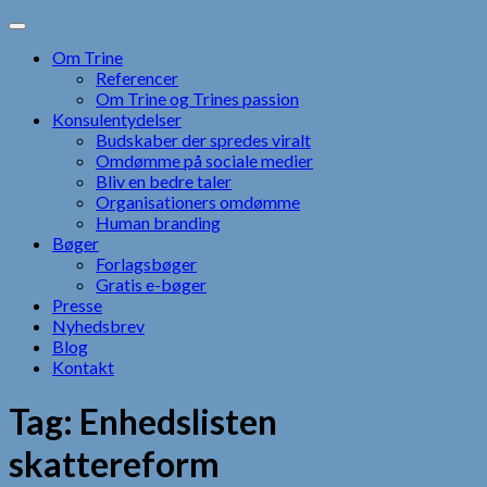
Skip
to
Om Trine
content
Referencer
Om Trine og Trines passion
Konsulentydelser
Budskaber der spredes viralt
Omdømme på sociale medier
Bliv en bedre taler
Organisationers omdømme
Human branding
Bøger
Forlagsbøger
Gratis e-bøger
Presse
Nyhedsbrev
Blog
Kontakt
Tag:
Enhedslisten
skattereform