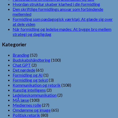
Hvordan struktur skaber klarhed i din formidling
Den skriftlige formidlings ansvar som forbindende
mellemled
Formidling som pædagogisk værktøj: At glæde sig over
at dele viden
Når formidling og ledelse mødes: At bygge bro mellem
strategi og dagligdag
Kategorier
Branding
(52)
Budskabshåndtering
(100)
Chat GPT
(2)
Det nørdede
(61)
Formidling og AI
(1)
Formidling og tekst
(3)
Kommunikation og retorik
(108)
Kunstig intelligens
(2)
Ledelseskommunikation
(2)
MÅ læse
(100)
Mediernes rolle
(27)
Omdømme og image
(65)
Politisk retorik
(80)