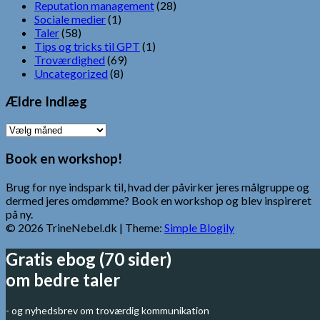
Reputation management
(28)
Sociale medier
(1)
Taler
(58)
Tips og tricks til GPT
(1)
Troværdighed
(69)
Uncategorized
(8)
Ældre Indlæg
Ældre
Indlæg
Book en workshop!
Brug for nye indspark til, hvad der påvirker jeres målgruppe og
dermed jeres omdømme? Book en workshop og blev inspireret
på ny.
© 2026 TrineNebel.dk
| Theme:
Simple Blogily
Gratis ebog (70 sider)
om bedre taler
- og nyhedsbrev om troværdig kommunikation