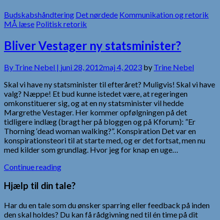
Budskabshåndtering
Det nørdede
Kommunikation og retorik
MÅ læse
Politisk retorik
Bliver Vestager ny statsminister?
By
Trine Nebel |
juni 28, 2012
maj 4, 2023
by
Trine Nebel
Skal vi have ny statsminister til efteråret? Muligvis! Skal vi have
valg? Næppe! Et bud kunne istedet være, at regeringen
omkonstituerer sig, og at en ny statsminister vil hedde
Margrethe Vestager. Her kommer opfølgningen på det
tidligere indlæg (bragt her på bloggen og på Kforum): ”Er
Thorning ‘dead woman walking?”. Konspiration Det var en
konspirationsteori til at starte med, og er det fortsat, men nu
med kilder som grundlag. Hvor jeg for knap en uge…
Continue reading
Hjælp til din tale?
Har du en tale som du ønsker sparring eller feedback på inden
den skal holdes? Du kan få rådgivning ned til én time på dit