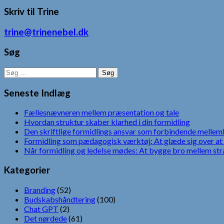
Skriv til Trine
trine@trinenebel.dk
Søg
Søg
efter:
Seneste Indlæg
Fællesnævneren mellem præsentation og tale
Hvordan struktur skaber klarhed i din formidling
Den skriftlige formidlings ansvar som forbindende mellem
Formidling som pædagogisk værktøj: At glæde sig over at 
Når formidling og ledelse mødes: At bygge bro mellem str
Kategorier
Branding
(52)
Budskabshåndtering
(100)
Chat GPT
(2)
Det nørdede
(61)