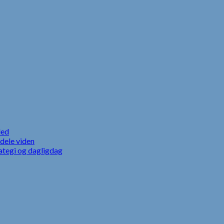
led
dele viden
ategi og dagligdag