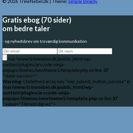
© 2026 TrineNebel.dk
| Theme:
Simple Blogily
Gratis ebog (70 sider)
om bedre taler
- og nyhedsbrev om troværdig kommunikation
/var/www/trinenebel.dk/public_html/wp-
content/plugins/arscode-ninja-
popups/themes/newtheme1/template.php on line
37
" data-success="
Warning
: Undefined array key "snp_submit_button_success" in
/var/www/trinenebel.dk/public_html/wp-
content/plugins/arscode-ninja-
popups/themes/newtheme1/template.php
on line
37
" value="Tilmeld dig nu!">