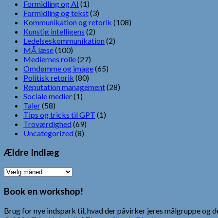
Formidling og AI
(1)
Formidling og tekst
(3)
Kommunikation og retorik
(108)
Kunstig intelligens
(2)
Ledelseskommunikation
(2)
MÅ læse
(100)
Mediernes rolle
(27)
Omdømme og image
(65)
Politisk retorik
(80)
Reputation management
(28)
Sociale medier
(1)
Taler
(58)
Tips og tricks til GPT
(1)
Troværdighed
(69)
Uncategorized
(8)
Ældre Indlæg
Ældre
Indlæg
Book en workshop!
Brug for nye indspark til, hvad der påvirker jeres målgruppe o