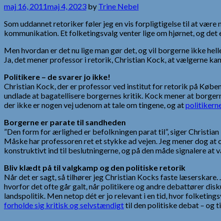
maj 16, 2011
maj 4, 2023
by
Trine Nebel
Som uddannet retoriker føler jeg en vis forpligtigelse til at vær
kommunikation. Et folketingsvalg venter lige om hjørnet, og det
Men hvordan er det nu lige man gør det, og vil borgerne ikke hell
Ja, det mener professor i retorik, Christian Kock, at vælgerne kan
Politikere – de svarer jo ikke!
Christian Kock, der er professor ved institut for retorik på Købe
undlade at bagatellisere borgernes kritik. Kock mener at borgerne
der ikke er nogen vej udenom at tale om tingene, og at
politikerne
Borgerne er parate til sandheden
”Den form for ærlighed er befolkningen parat til”, siger Christi
Måske har professoren ret et stykke ad vejen. Jeg mener dog at o
konstruktivt ind til beslutningerne, og på den måde signalere at v
Bliv klædt på til valgkamp og den politiske retorik
Når det er sagt, så tilhører jeg Christian Kocks faste læserskare
hvorfor det ofte går galt, når politikere og andre debattører d
landspolitik. Men netop dét er jo relevant i en tid, hvor folketi
forholde sig kritisk og selvstændigt
til den politiske debat – og t