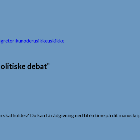
ig
retorik
unoder
usikke
uskikke
olitiske debat”
 skal holdes? Du kan få rådgivning ned til én time på dit manuskrip