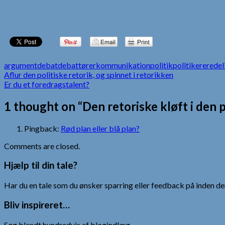
argument
debat
debattører
kommunikation
politik
politikere
redel
Indlægsnavigation
Aflur den politiske retorik, og spinnet i retorikken
Er du et foredragstalent?
1 thought on “Den retoriske kløft i den p
Pingback:
Rød plan eller blå plan?
Comments are closed.
Hjælp til din tale?
Har du en tale som du ønsker sparring eller feedback på inden den
Bliv inspireret…
Søg blandt hundredvis af blogindlæg.