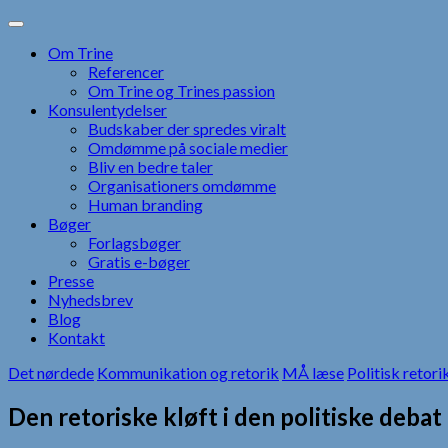
Skip
to
Om Trine
content
Referencer
Om Trine og Trines passion
Konsulentydelser
Budskaber der spredes viralt
Omdømme på sociale medier
Bliv en bedre taler
Organisationers omdømme
Human branding
Bøger
Forlagsbøger
Gratis e-bøger
Presse
Nyhedsbrev
Blog
Kontakt
Det nørdede
Kommunikation og retorik
MÅ læse
Politisk retori
Den retoriske kløft i den politiske debat