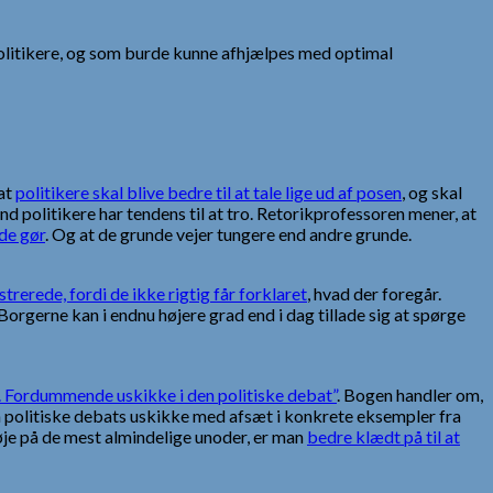
g politikere, og som burde kunne afhjælpes med optimal
 at
politikere skal blive bedre til at tale lige ud af posen
, og skal
d politikere har tendens til at tro. Retorikprofessoren mener, at
 de gør
. Og at de grunde vejer tungere end andre grunde.
rerede, fordi de ikke rigtig får forklaret
, hvad der foregår.
orgerne kan i endnu højere grad end i dag tillade sig at spørge
. Fordummende uskikke i den politiske debat”
. Bogen handler om,
n politiske debats uskikke med afsæt i konkrete eksempler fra
 øje på de mest almindelige unoder, er man
bedre klædt på til at