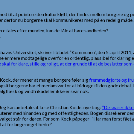
e med til at pointere den kulturkløft, der findes mellem borgere o
 er derfor nu borgerne skal kommunikeres med på en redelig måde.
ere tales efter munden, kan de tåle at høre sandheden?
.
nhavns Universitet, skriver i bladet ”Kommunen”, den 5. april 2011,
 er mere modtagelige overfor en ordentlig, plausibel forklaring en
 skal forklare, stille og roligt, at der grunde til at de beslutter som
an Kock, der mener at mange borgere føler sig
fremmedgjorte og frust
gså borgerne har et medansvar for at bidrage til den gode debat. B
algflæsk og vindfrikadeller ikke er svar nok.
. Jeg kan anbefale at læse Christian Kocks nye bog:
”De svarer ikke
iskuterer med hinanden og med offentligheden. Bogen dissekerer de
ngsvalget står for døren. For som Kock påpeger: ”Har man først fået
il at forlange noget bedre”.