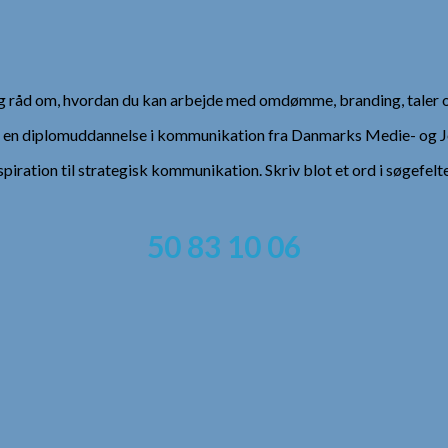
 og råd om, hvordan du kan arbejde med omdømme, branding, taler 
), en diplomuddannelse i kommunikation fra Danmarks Medie- og Jo
spiration til strategisk kommunikation. Skriv blot et ord i søgefelt
50 83 10 06